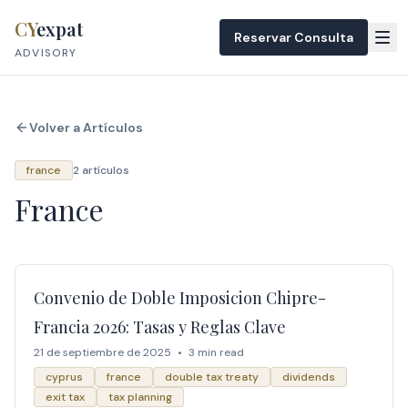
Skip to content
CY
expat
Reservar Consulta
ADVISORY
Volver a Artículos
france
2 artículos
France
Convenio de Doble Imposicion Chipre-
Francia 2026: Tasas y Reglas Clave
21 de septiembre de 2025
•
3 min read
cyprus
france
double tax treaty
dividends
exit tax
tax planning