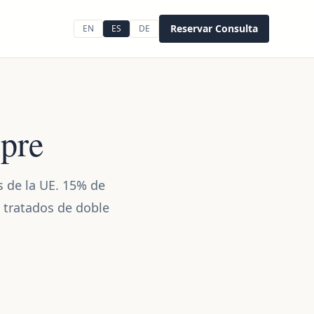
Reservar Consulta
EN
ES
DE
ipre
s de la UE. 15% de
 tratados de doble