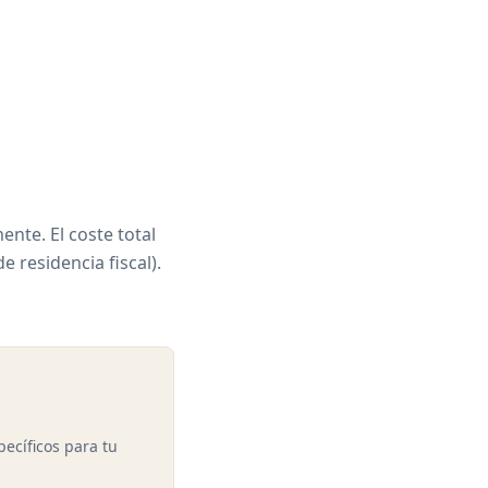
nte. El coste total
e residencia fiscal).
pecíficos para tu