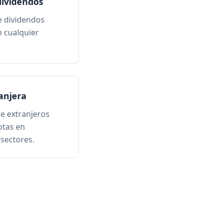
dividendos
re dividendos
n cualquier
anjera
ue extranjeros
otas en
sectores.