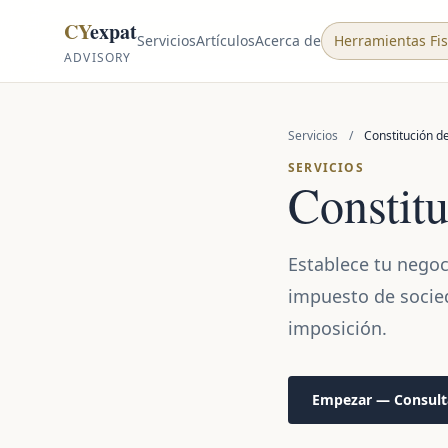
Skip to content
CY
expat
Servicios
Artículos
Acerca de
Herramientas Fis
ADVISORY
Servicios
/
Constitución d
SERVICIOS
Constit
Establece tu negoc
impuesto de socied
imposición.
Empezar — Consulta