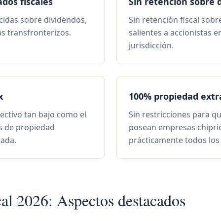
dos fiscales
Sin retención sobre 
cidas sobre dividendos,
Sin retención fiscal sob
as transfronterizos.
salientes a accionistas e
jurisdicción.
x
100% propiedad extr
fectivo tan bajo como el
Sin restricciones para q
s de propiedad
posean empresas chipri
cada.
prácticamente todos los 
cal 2026: Aspectos destacados