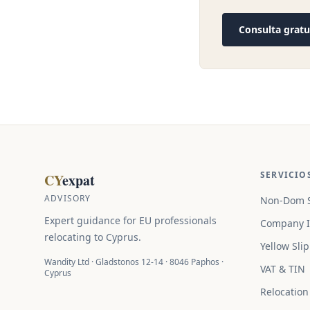
Consulta gratu
SERVICIO
CY
expat
ADVISORY
Non-Dom S
Expert guidance for EU professionals
Company I
relocating to Cyprus.
Yellow Slip
Wandity Ltd · Gladstonos 12-14 · 8046 Paphos ·
VAT & TIN
Cyprus
Relocation