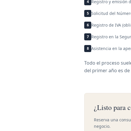
Registro y emisión d
4
Solicitud del Número
5
Registro de IVA (obl
6
Registro en la Segur
7
Asistencia en la ap
8
Todo el proceso suel
del primer año es 
¿Listo para 
Reserva una consul
negocio.