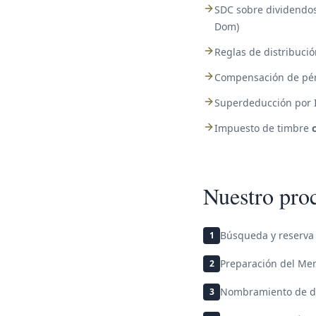
SDC sobre dividendos
Dom)
Reglas de distribuci
Compensación de pér
Superdeducción por I
Impuesto de timbre
Nuestro proc
Búsqueda y reserva 
1
Preparación del Mem
2
Nombramiento de dir
3