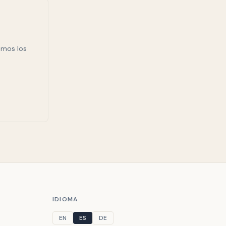
emos los
IDIOMA
EN
ES
DE