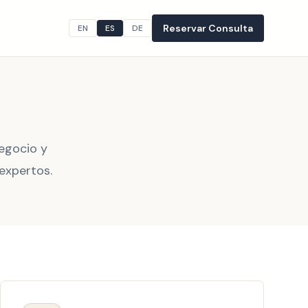
Reservar Consulta
EN
ES
DE
egocio y
expertos.