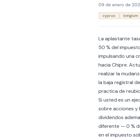
09 de enero de 20
cyprus
belgium
La aplastante tas
50 % del impuesto
impulsando una cr
hacia Chipre. Act
realizar la mudanz
la baja registral d
practica de reubic
Si usted es un ej
sobre acciones y 
dividendos ademas
diferente — 0 % d
en el impuesto sob