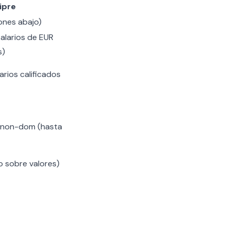
ipre
ones abajo)
salarios de EUR
s)
arios calificados
 non-dom (hasta
o sobre valores)