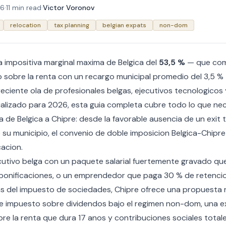
26
·
11 min read
·
Victor Voronov
relocation
tax planning
belgian expats
non-dom
a impositiva marginal maxima de Belgica del
53,5 %
— que comb
 sobre la renta con un recargo municipal promedio del 3,5 %
eciente ola de profesionales belgas, ejecutivos tecnologico
ualizado para 2026, esta guia completa cubre todo lo que ne
a de Belgica a Chipre: desde la favorable ausencia de un exit t
e su municipio, el convenio de doble imposicion Belgica-Chipre 
acion.
ecutivo belga con un paquete salarial fuertemente gravado qu
bonificaciones, o un emprendedor que paga 30 % de retenci
 del impuesto de sociedades, Chipre ofrece una propuesta 
e impuesto sobre dividendos bajo el regimen non-dom, una e
re la renta que dura 17 anos y contribuciones sociales total