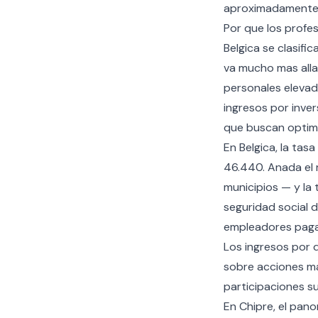
aproximadamente l
Por que los profe
Belgica se clasifi
va mucho mas alla
personales elevado
ingresos por inver
que buscan optimiz
En Belgica, la tas
46.440. Anada el
municipios — y la 
seguridad social 
empleadores pag
Los ingresos por d
sobre acciones ma
participaciones s
En Chipre, el pan