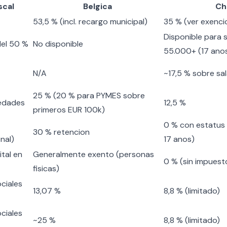
scal
Belgica
Ch
53,5 % (incl. recargo municipal)
35 % (ver exenci
Disponible para 
del 50 %
No disponible
55.000+ (17 ano
N/A
~17,5 % sobre sal
25 % (20 % para PYMES sobre
edades
12,5 %
primeros EUR 100k)
0 % con estatus
30 % retencion
nal)
17 anos)
tal en
Generalmente exento (personas
0 % (sin impuest
fisicas)
ciales
13,07 %
8,8 % (limitado)
ciales
~25 %
8,8 % (limitado)