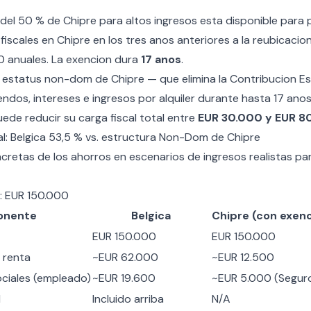
 del 50 % de Chipre para altos ingresos
esta disponible para 
fiscales en Chipre en los tres anos anteriores a la reubicacio
 anuales. La exencion dura
17 anos
.
l
estatus non-dom de Chipre
— que elimina la Contribucion E
ndos, intereses e ingresos por alquiler durante hasta 17 ano
ede reducir su carga fiscal total entre
EUR 30.000 y EUR 8
l: Belgica 53,5 % vs. estructura Non-Dom de Chipre
cretas de los ahorros en escenarios de ingresos realistas pa
s: EUR 150.000
nente
Belgica
Chipre (con exenc
EUR 150.000
EUR 150.000
 renta
~EUR 62.000
~EUR 12.500
ciales (empleado)
~EUR 19.600
~EUR 5.000 (Seguro
l
Incluido arriba
N/A