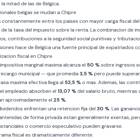
a mitad de las de Belgica.
sionales belgas se mudan a Chipre
ca constantemente entre los paises con mayor carga fiscal del
 de la tasa del impuesto sobre la renta. La combinacion de i
s, contribuciones a la seguridad social punitivas y tributacio
siones hace de Belgica una fuente principal de expatriados c
acion fiscal en Chipre.
a impositiva marginal maxima alcanza el
50 %
sobre ingresos s
 recargo municipal — que promedia
3,5 %
pero puede superar 
tasa maxima efectiva llega al
53,5 %
o mas. Ademas, las contri
del empleado absorben el
13,07 %
del salario bruto, mientras 
an aproximadamente el
25 %
.
ividendos enfrentan una retencion fija del
30 %
. Las gananci
ntenidas de forma privada estan generalmente exentas, pero
ustanciales o comercio especulativo pueden gravarse.
orama fiscal es dramaticamente diferente: