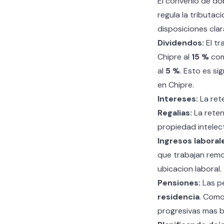
El convenio de dob
regula la tributa
disposiciones clar
Dividendos:
El tr
Chipre al
15 %
com
al
5 %
. Esto es s
en Chipre
.
Intereses:
La rete
Regalias:
La reten
propiedad intelect
Ingresos laboral
que trabajan rem
ubicacion laboral.
Pensiones:
Las pe
residencia
. Como
progresivas mas b