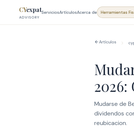
Skip to content
CY
expat
Servicios
Artículos
Acerca de
Herramientas Fis
ADVISORY
Artículos
cy
Mudar
2026: 
Mudarse de Be
dividendos con
reubicacion.