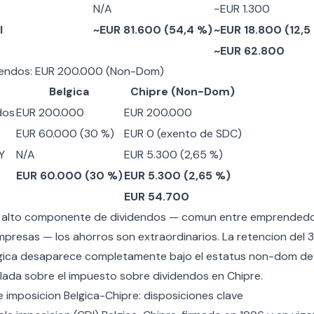
N/A
~EUR 1.300
l
~EUR 81.600 (54,4 %)
~EUR 18.800 (12,5
~EUR 62.800
idendos: EUR 200.000 (Non-Dom)
Belgica
Chipre (Non-Dom)
dos
EUR 200.000
EUR 200.000
EUR 60.000 (30 %)
EUR 0 (exento de SDC)
Y
N/A
EUR 5.300 (2,65 %)
EUR 60.000 (30 %)
EUR 5.300 (2,65 %)
EUR 54.700
n alto componente de dividendos — comun entre emprendedo
mpresas — los ahorros son extraordinarios. La retencion del 
gica desaparece completamente bajo el estatus non-dom de 
llada sobre el
impuesto sobre dividendos en Chipre
.
 imposicion Belgica-Chipre: disposiciones clave