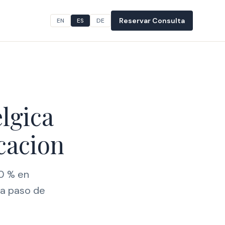
Reservar Consulta
EN
ES
DE
lgica
icacion
 0 % en
 a paso de