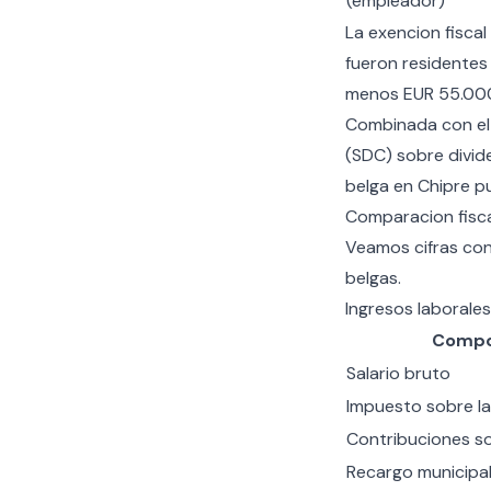
(empleador)
La
exencion fiscal
fueron residentes 
menos EUR 55.000
Combinada con e
(SDC) sobre divide
belga en Chipre pu
Comparacion fisca
Veamos cifras con
belgas.
Ingresos laborale
Compo
Salario bruto
Impuesto sobre la
Contribuciones so
Recargo municipa