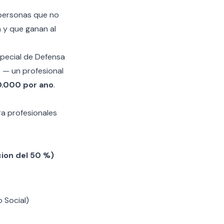
personas que no
n y que ganan al
special de Defensa
s — un profesional
0.000 por ano
.
ra profesionales
ion del 50 %)
 Social)