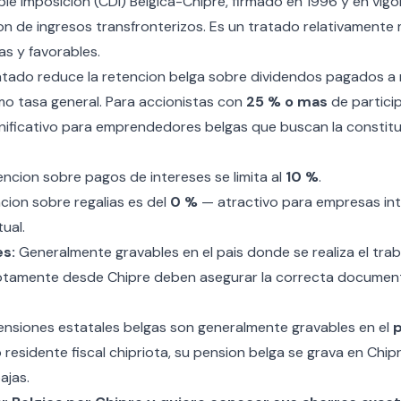
le imposicion (CDI) Belgica-Chipre, firmado en 1996 y en vigo
cion de ingresos transfronterizos. Es un tratado relativament
as y favorables.
atado reduce la retencion belga sobre dividendos pagados a 
o tasa general. Para accionistas con
25 % o mas
de particip
ignificativo para emprendedores belgas que buscan la
constit
ncion sobre pagos de intereses se limita al
10 %
.
cion sobre regalias es del
0 %
— atractivo para empresas int
ual.
es:
Generalmente gravables en el pais donde se realiza el trab
otamente desde Chipre deben asegurar la correcta document
nsiones estatales belgas son generalmente gravables en el
p
 residente fiscal chipriota, su pension belga se grava en Chip
ajas.