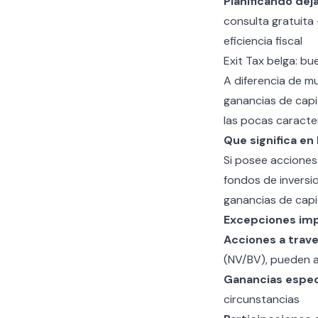
Planificando dej
consulta gratuita
eficiencia fiscal
Exit Tax belga: bu
A diferencia de m
ganancias de capi
las pocas caracter
Que significa en 
Si posee acciones
fondos de inversio
ganancias de capit
Excepciones imp
Acciones a trav
(NV/BV), pueden ap
Ganancias espec
circunstancias