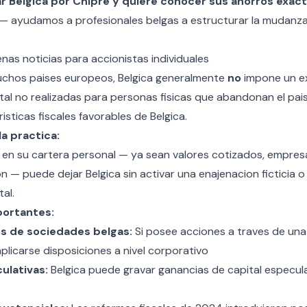
ar Belgica por Chipre y quiere conocer sus ahorros exac
 — ayudamos a profesionales belgas a estructurar la mudanz
enas noticias para accionistas individuales
uchos paises europeos, Belgica generalmente
no
impone un ex
tal no realizadas para personas fisicas que abandonan el pais
isticas fiscales favorables de Belgica.
la practica:
 en su cartera personal — ya sean valores cotizados, empres
n — puede dejar Belgica sin activar una enajenacion ficticia 
al.
ortantes:
es de sociedades belgas:
Si posee acciones a traves de una
licarse disposiciones a nivel corporativo
ulativas:
Belgica puede gravar ganancias de capital especula