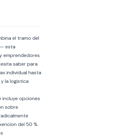
ina el tramo del
 — esta
s y emprendedores
cesita saber para
ax individual hasta
y la logistica
e incluye opciones
on sobre
radicalmente
xencion del 50 %
es