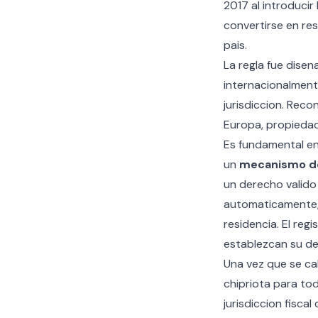
2017 al introducir 
convertirse en res
pais.
La regla fue dise
internacionalment
jurisdiccion. Reco
Europa, propiedade
Es fundamental ent
un
mecanismo de 
un derecho valido
automaticamente, 
residencia. El
regis
establezcan su de
Una vez que se cal
chipriota para tod
jurisdiccion fisca