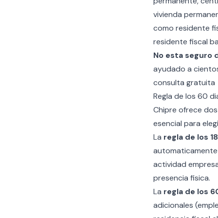
permanente, centro
vivienda permanen
como residente fis
residente fiscal b
No esta seguro de
ayudado a cientos 
consulta gratuita
Regla de los 60 dia
Chipre ofrece dos 
esencial para elegi
La
regla de los 1
automaticamente s
actividad empresa
presencia fisica.
La
regla de los 6
adicionales (empl