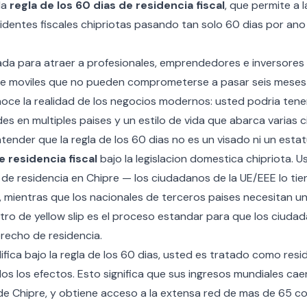
la
regla de los 60 dias de residencia fiscal
, que permite a 
identes fiscales chipriotas pasando tan solo 60 dias por ano 
nada para atraer a profesionales, emprendedores e inversores
e moviles que no pueden comprometerse a pasar seis meses 
noce la realidad de los negocios modernos: usted podria tene
s en multiples paises y un estilo de vida que abarca varias 
ender que la regla de los 60 dias no es un visado ni un estat
residencia fiscal
bajo la legislacion domestica chipriota. 
 de residencia en Chipre — los ciudadanos de la UE/EEE lo tie
mientras que los nacionales de terceros paises necesitan u
tro de yellow slip
es el proceso estandar para que los ciudad
recho de residencia.
ifica bajo la regla de los 60 dias, usted es tratado como resid
os los efectos. Esto significa que sus ingresos mundiales caen
l de Chipre, y obtiene acceso a la extensa red de mas de 65 