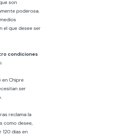
 que son
iamente poderosa.
romedios
en el que desee ser
tro condiciones
o.
e en Chipre
ecesitan ser
.
ras reclama la
ses como desee,
r 120 dias en