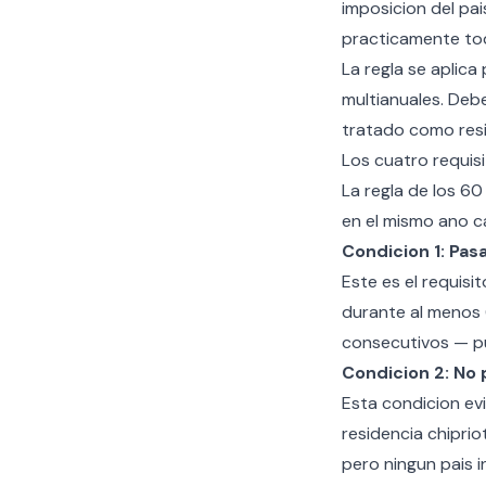
imposicion del pa
practicamente tod
La regla se aplica
multianuales. Debe
tratado como resid
Los cuatro requis
La regla de los 60
en el mismo ano cal
Condicion 1: Pasa
Este es el requisi
durante al menos 6
consecutivos — pue
Condicion 2: No p
Esta condicion ev
residencia chiprio
pero ningun pais i