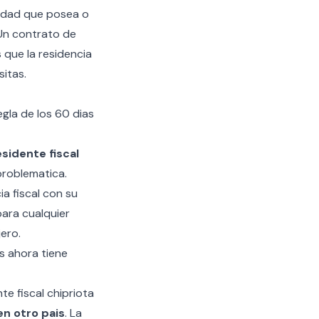
iedad que posea o
 Un contrato de
s que la residencia
sitas.
egla de los 60 dias
esidente fiscal
problematica.
a fiscal con su
para cualquier
ero.
as ahora tiene
e fiscal chipriota
en otro pais
. La