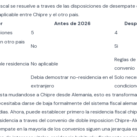
iscal se resuelve a traves de las disposiciones de desempate
plicable entre Chipre y el otro pais.
or
Antes de 2026
Desp
iones
5
4
en otro pais
No
Si
Reglas de
le residencia
No aplicable
convenio
Debia demostrar no-residencia en el
Solo neces
extranjero
condicion
esta
mudandose a Chipre desde Alemania
, esto es transforma
ecesitaba darse de baja formalmente del sistema fiscal alema
 dias. Ahora, puede establecer primero la residencia fiscal chip
esidencia a traves del convenio de doble imposicion Chipre-Al
empate en la mayoria de los convenios siguen una jerarquia es