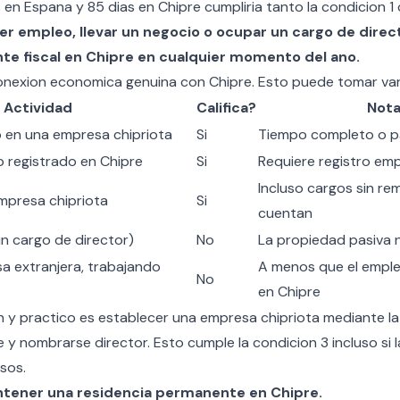
 en Espana y 85 dias en Chipre cumpliria tanto la condicion 1 
er empleo, llevar un negocio o ocupar un cargo de direc
te fiscal en Chipre en cualquier momento del ano.
nexion economica genuina con Chipre. Esto puede tomar var
Actividad
Califica?
Not
 en una empresa chipriota
Si
Tiempo completo o pa
 registrado en Chipre
Si
Requiere registro emp
Incluso cargos sin re
mpresa chipriota
Si
cuentan
in cargo de director)
No
La propiedad pasiva n
a extranjera, trabajando
A menos que el emple
No
en Chipre
y practico es establecer una empresa chipriota mediante l
e
y nombrarse director. Esto cumple la condicion 3 incluso si
sos.
ntener una residencia permanente en Chipre.