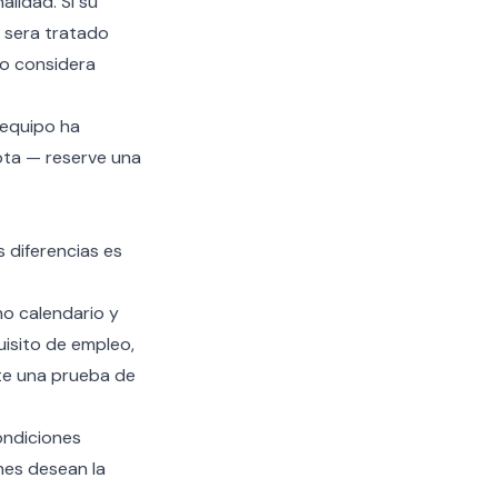
alidad. Si su
e sera tratado
lo considera
equipo ha
iota — reserve una
s diferencias es
no calendario y
isito de empleo,
te una prueba de
ondiciones
nes desean la