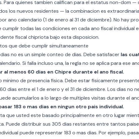
is. Para quienes tambien califican para el estatus non-dom —
os los nuevos residentes — la combinacion es extraordinar
 por ano calendario (1 de enero al 31 de diciembre). No hay p
 cumplir todas las condiciones en cada ano fiscal individual 
ente fiscal chipriota bajo esta disposicion.
itos que debe cumplir simultaneamente
 dias no es un simple conteo de dias. Debe satisfacer
las cua
endario. Si falla incluso una, la regla no se aplica para ese an
r al menos 60 dias en Chipre durante el ano fiscal.
to minimo de presencia fisica. Debe estar fisicamente present
0 dias entre el 1 de enero y el 31 de diciembre. Los dias no n
de acumularlos a lo largo de multiples visitas durante el ano
asar 183 o mas dias en ningun otro pais individual.
ita que usted este basado principalmente en otro lugar mient
ta. Puede distribuir sus 305 dias restantes entre tantos pai
ndividual puede representar 183 o mas dias. Por ejemplo, pasa