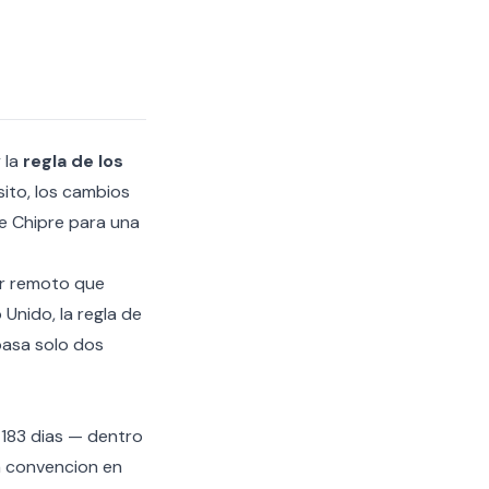
 la
regla de los
sito, los cambios
e Chipre
para una
or remoto que
o Unido
, la regla de
 pasa solo dos
 183 dias — dentro
a convencion en