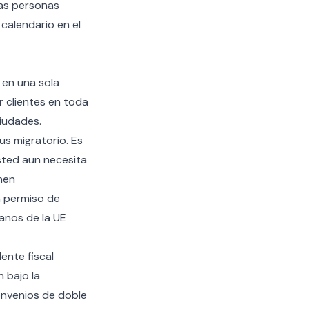
las personas
calendario en el
en una sola
r clientes en toda
ciudades.
us migratorio. Es
Usted aun necesita
nen
n permiso de
anos de la UE
ente fiscal
 bajo la
convenios de doble