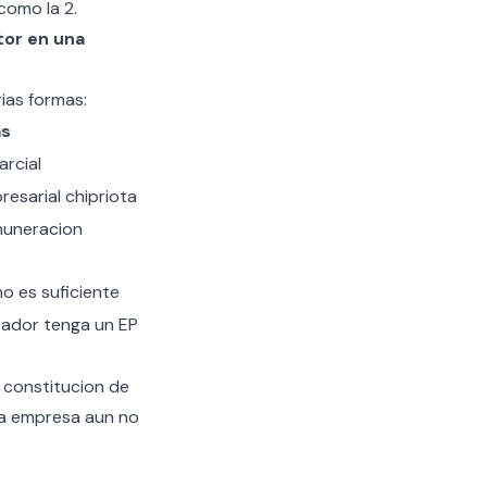
como la 2.
tor en una
ias formas:
as
rcial
resarial chipriota
muneracion
o es suficiente
ador tenga un EP
a
constitucion de
 la empresa aun no