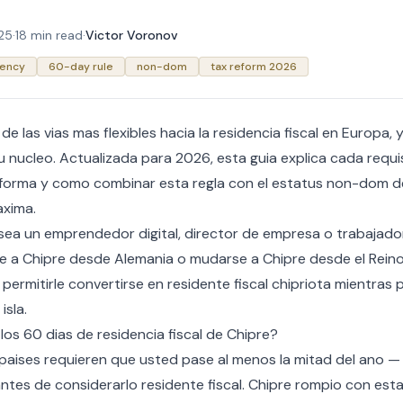
25
·
18 min read
·
Victor Voronov
dency
60-day rule
non-dom
tax reform 2026
e las vias mas flexibles hacia la residencia fiscal en Europa, y
 nucleo. Actualizada para 2026, esta guia explica cada requi
reforma y como combinar esta regla con el
estatus non-dom d
axima.
sea un emprendedor digital, director de empresa o trabajad
 a Chipre desde Alemania
o
mudarse a Chipre desde el Rein
 permitirle convertirse en residente fiscal chipriota mientras
isla.
 los 60 dias de residencia fiscal de Chipre?
 paises requieren que usted pase al menos la mitad del ano —
antes de considerarlo residente fiscal. Chipre rompio con est