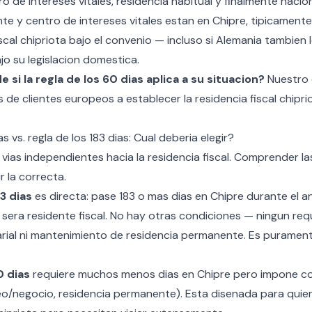
 de intereses vitales, residencia habitual y finalmente nacion
te y centro de intereses vitales estan en Chipre, tipicament
cal chipriota bajo el convenio — incluso si Alemania tambien 
ajo su legislacion domestica.
 si la regla de los 60 dias aplica a su situacion?
Nuestro 
de clientes europeos a establecer la residencia fiscal chipr
s vs. regla de los 183 dias: Cual deberia elegir?
vias independientes hacia la residencia fiscal. Comprender la
r la correcta.
83 dias
es directa: pase 183 o mas dias en Chipre durante el a
era residente fiscal. No hay otras condiciones — ningun requ
rial ni mantenimiento de residencia permanente. Es puramen
0 dias
requiere muchos menos dias en Chipre pero impone c
eo/negocio, residencia permanente). Esta disenada para quie