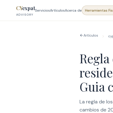
Skip to content
CY
expat
Servicios
Artículos
Acerca de
Herramientas Fis
ADVISORY
Artículos
cy
Regla 
reside
Guia 
La regla de los
cambios de 202