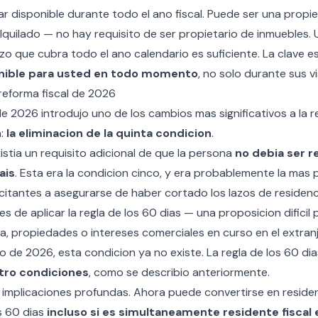
ar disponible durante todo el ano fiscal. Puede ser una prop
quilado — no hay requisito de ser propietario de inmuebles.
lazo que cubra todo el ano calendario es suficiente. La clave e
nible para usted en todo momento
, no solo durante sus vi
reforma fiscal de 2026
de 2026 introdujo uno de los cambios mas significativos a la r
n:
la eliminacion de la quinta condicion
.
stia un requisito adicional de que la persona
no debia ser r
ais
. Esta era la condicion cinco, y era probablemente la mas 
icitantes a asegurarse de haber cortado los lazos de residenci
es de aplicar la regla de los 60 dias — una proposicion dificil 
a, propiedades o intereses comerciales en curso en el extranj
o de 2026, esta condicion ya no existe. La regla de los 60 di
tro condiciones
, como se describio anteriormente.
 implicaciones profundas. Ahora puede convertirse en resident
os 60 dias
incluso si es simultaneamente residente fiscal 