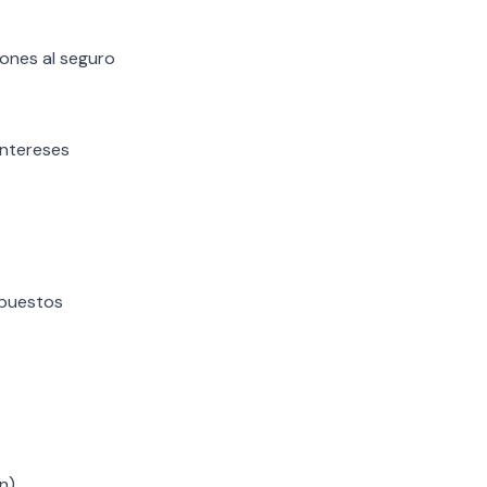
iones al seguro
intereses
mpuestos
n)