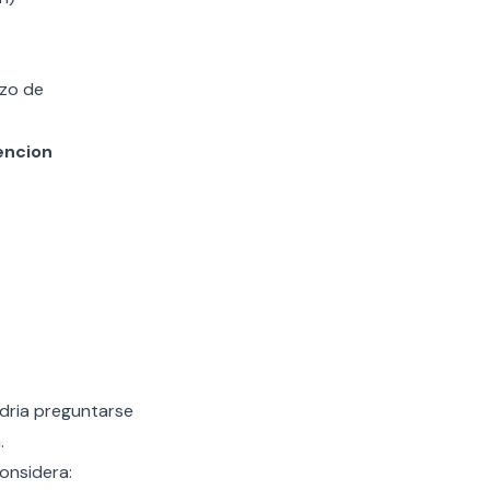
zo de
encion
odria preguntarse
.
onsidera: