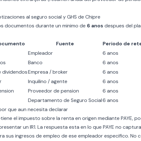
otizaciones al
seguro social y GHS de Chipre
os documentos durante un minimo de
6 anos
despues del pla
documento
Fuente
Periodo de ret
Empleador
6 anos
ios
Banco
6 anos
 dividendos
Empresa / broker
6 anos
r
Inquilino / agente
6 anos
ension
Proveedor de pension
6 anos
Departamento de Seguro Social
6 anos
or que aun necesita declarar
etiene el impuesto sobre la renta en origen mediante PAYE, p
resentar un IR1. La respuesta esta en lo que PAYE no captura
ra sus ingresos de empleo de ese empleador especifico. No c