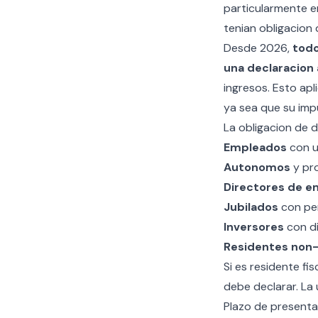
particularmente e
tenian obligacion 
Desde 2026,
todo
una declaracion 
ingresos. Esto ap
ya sea que su imp
La obligacion de d
Empleados
con u
Autonomos
y pro
Directores de 
Jubilados
con pen
Inversores
con di
Residentes non
Si es residente fis
debe declarar. La
Plazo de presenta