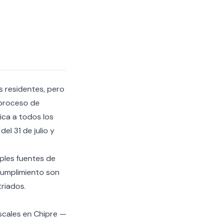
s residentes, pero
 proceso de
ica a todos los
el 31 de julio y
ples fuentes de
ncumplimiento son
riados.
scales en Chipre —