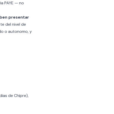
via PAYE — no
eben presentar
e del nivel de
ado o autonomo, y
dias de Chipre
),