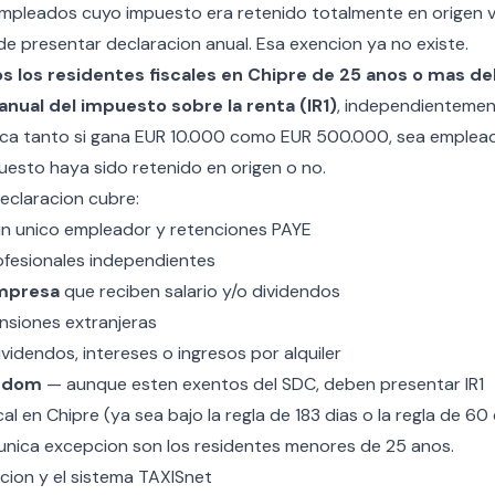
mpleados cuyo impuesto era retenido totalmente en origen 
de presentar declaracion anual. Esa exencion ya no existe.
s los residentes fiscales en Chipre de 25 anos o mas d
anual del impuesto sobre la renta (IR1)
, independientement
lica tanto si gana EUR 10.000 como EUR 500.000, sea emple
uesto haya sido retenido en origen o no.
eclaracion cubre:
n unico empleador y retenciones PAYE
fesionales independientes
empresa
que reciben salario y/o dividendos
siones extranjeras
videndos, intereses o ingresos por alquiler
-dom
— aunque esten exentos del SDC, deben presentar IR1
cal en Chipre (ya sea bajo la regla de 183 dias o la
regla de 60 
 unica excepcion son los residentes menores de 25 anos.
cion y el sistema TAXISnet