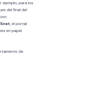
or ejemplo, para los
es del final del
ion.
ISnet
, el portal
es en papel.
partamento de