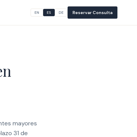
Reservar Consulta
EN
ES
DE
en
entes mayores
lazo 31 de