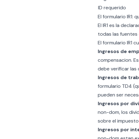
ID requerido
El formulario IR1: 
El IR1 es la decla
todas las fuentes d
El formulario IR1 c
Ingresos de emp
compensacion. Est
debe verificar las c
Ingresos de tra
formulario TD4 (que
pueden ser necesa
Ingresos por di
non-dom, los divi
sobre el
impuesto 
Ingresos por int
non-dom estan exe