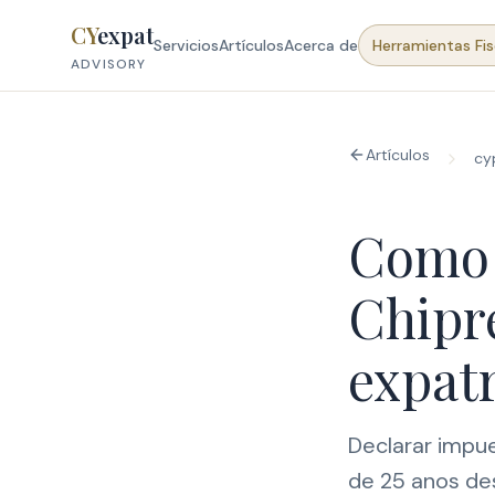
Skip to content
CY
expat
Servicios
Artículos
Acerca de
Herramientas Fis
ADVISORY
Artículos
cy
Como 
Chipre
expat
Declarar impue
de 25 anos des