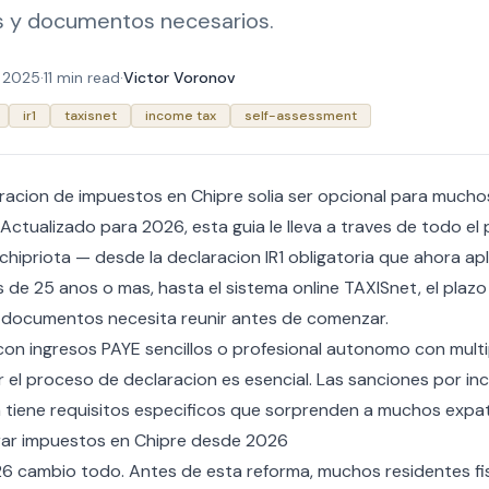
es y documentos necesarios.
 2025
·
11 min read
·
Victor Voronov
ir1
taxisnet
income tax
self-assessment
aracion de impuestos en Chipre solia ser opcional para mucho
Actualizado para 2026, esta guia le lleva a traves de todo el
 chipriota — desde la declaracion IR1 obligatoria que ahora apl
s de 25 anos o mas, hasta el sistema online TAXISnet, el plazo d
documentos necesita reunir antes de comenzar.
on ingresos PAYE sencillos o profesional autonomo con multi
r el proceso de declaracion es esencial. Las sanciones por i
ma tiene requisitos especificos que sorprenden a muchos expat
rar impuestos en Chipre desde 2026
6 cambio todo. Antes de esta reforma, muchos residentes fi