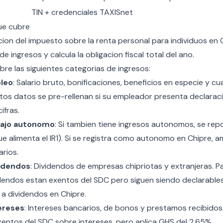
TIN + credenciales TAXISnet
que cubre
racion del impuesto sobre la renta personal para individuos en
e ingresos y calcula la obligacion fiscal total del ano.
ubre las siguientes categorias de ingresos:
leo
: Salario bruto, bonificaciones, beneficios en especie y cu
os datos se pre-rellenan si su empleador presenta declaraci
ifras.
bajo autonomo
: Si tambien tiene ingresos autonomos, se repo
 alimenta el IR1). Si se
registra como autonomo en Chipre
, a
rios.
videndos
: Dividendos de empresas chipriotas y extranjeras. P
dendos estan exentos del SDC pero siguen siendo declarables
a dividendos en Chipre
.
ereses
: Intereses bancarios, de bonos y prestamos recibidos
ntos del SDC sobre intereses, pero aplica GHS del 2,65%.