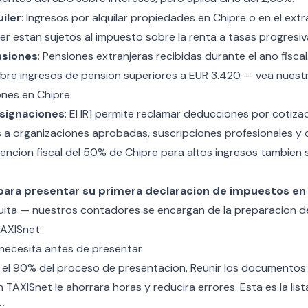
iler
: Ingresos por alquilar propiedades en Chipre o en el extr
ler estan sujetos al impuesto sobre la renta a tasas progresiv
nsiones
: Pensiones extranjeras recibidas durante el ano fiscal.
obre ingresos de pension superiores a EUR 3.420 — vea nuestr
nes en Chipre
.
signaciones
: El IR1 permite reclamar deducciones por cotiza
s a organizaciones aprobadas, suscripciones profesionales y 
encion fiscal del 50% de Chipre
para altos ingresos tambien 
para presentar su primera declaracion de impuestos en
uita — nuestros contadores se encargan de la preparacion del 
TAXISnet
ecesita antes de presentar
 el 90% del proceso de presentacion. Reunir los documentos
en TAXISnet le ahorrara horas y reducira errores. Esta es la lis
: