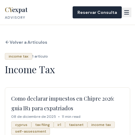
Skip to content
CY
expat
Reservar Consulta
ADVISORY
Volver a Artículos
income tax
1 artículo
Income Tax
Como declarar impuestos en Chipre 2026:
guia IR1 para expatriados
08 de diciembre de 2025
•
11 min read
cyprus
tax filing
ir1
taxisnet
income tax
self-assessment