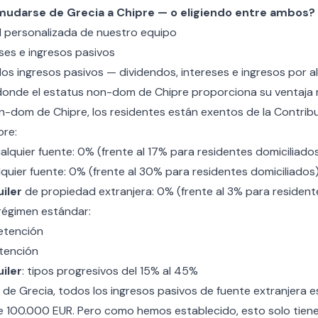
udarse de Grecia a Chipre — o eligiendo entre ambos?
l personalizada de nuestro equipo
ses e ingresos pasivos
los ingresos pasivos — dividendos, intereses e ingresos por al
donde el estatus non-dom de Chipre proporciona su ventaja 
n-dom de Chipre
, los residentes están exentos de la Contrib
re:
lquier fuente: 0% (frente al 17% para residentes domiciliado
quier fuente: 0% (frente al 30% para residentes domiciliados
iler
de propiedad extranjera: 0% (frente al 3% para resident
 régimen estándar:
retención
etención
iler
: tipos progresivos del 15% al 45%
A de Grecia, todos los ingresos pasivos de fuente extranjera 
 de 100.000 EUR. Pero como hemos establecido, esto solo tien