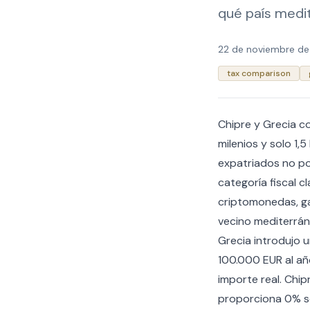
qué país medit
22 de noviembre d
tax comparison
Chipre y Grecia co
milenios y solo 1,
expatriados no po
categoría fiscal 
criptomonedas, ga
vecino mediterráne
Grecia introdujo u
100.000 EUR al añ
importe real. Chi
proporciona 0% so