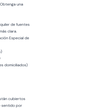
Obtenga una
quiler de fuentes
más clara.
ución Especial de
s)
)
es domiciliados)
están cubiertos
e sentido por