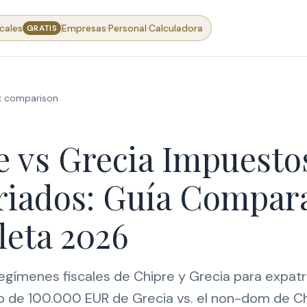
·
·
cales
Empresas
Personal
Calculadora
GRATIS
x comparison
e vs Grecia Impuesto
riados: Guía Compara
eta 2026
gímenes fiscales de Chipre y Grecia para expatr
jo de 100.000 EUR de Grecia vs. el non-dom de C