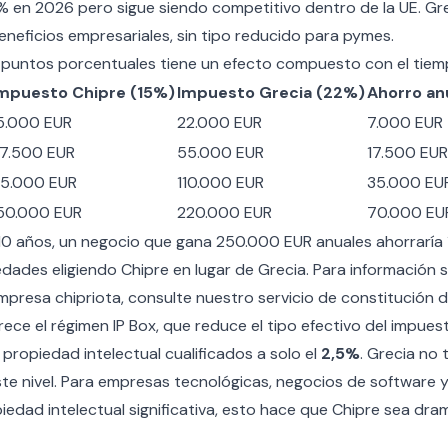
5% en 2026 pero sigue siendo competitivo dentro de la UE. Gr
eneficios empresariales, sin tipo reducido para pymes.
7 puntos porcentuales tiene un efecto compuesto con el tiem
mpuesto Chipre (15%)
Impuesto Grecia (22%)
Ahorro an
5.000 EUR
22.000 EUR
7.000 EUR
7.500 EUR
55.000 EUR
17.500 EUR
5.000 EUR
110.000 EUR
35.000 EU
50.000 EUR
220.000 EUR
70.000 EU
10 años, un negocio que gana 250.000 EUR anuales ahorraría
dades eligiendo Chipre en lugar de Grecia. Para información
mpresa chipriota, consulte nuestro
servicio de constitución
rece el régimen IP Box, que reduce el tipo efectivo del impue
propiedad intelectual cualificados a solo el
2,5%
. Grecia no 
ste nivel. Para empresas tecnológicas, negocios de software y
edad intelectual significativa, esto hace que Chipre sea dr