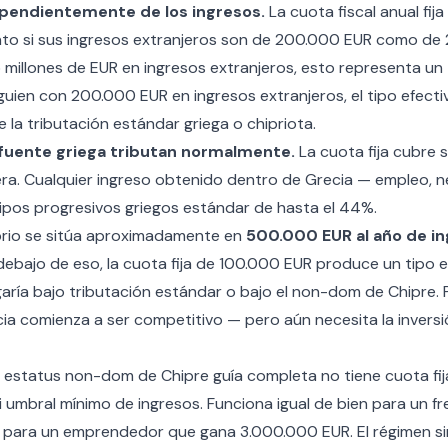
dependientemente de los ingresos.
La cuota fiscal anual fij
to si sus ingresos extranjeros son de 200.000 EUR como de
 millones de EUR en ingresos extranjeros, esto representa un 
lguien con 200.000 EUR en ingresos extranjeros, el tipo efect
la tributación estándar griega o chipriota.
 fuente griega tributan normalmente.
La cuota fija cubre s
era. Cualquier ingreso obtenido dentro de Grecia — empleo, ne
tipos progresivos griegos estándar de hasta el 44%.
ibrio se sitúa aproximadamente en
500.000 EUR al año de i
 debajo de eso, la cuota fija de 100.000 EUR produce un tipo 
aría bajo tributación estándar o bajo el non-dom de Chipre. 
ia comienza a ser competitivo — pero aún necesita la inversió
l
estatus non-dom de Chipre guía completa
no tiene cuota fij
i umbral mínimo de ingresos. Funciona igual de bien para un f
para un emprendedor que gana 3.000.000 EUR. El régimen s