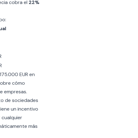
ecia cobra el
22%
po:
ual
R
R
 175.000 EUR en
 sobre cómo
 de empresas
.
sto de sociedades
tiene un incentivo
 cualquier
amáticamente más