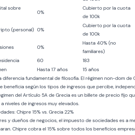
tal sobre
Cubierto por la cuota
0%
de 100k
Cubierto por la cuota
ipto (personal)
0%
de 100k
Hasta 40% (no
siones
0%
familiares)
esidencia
60
183
men
Hasta 17 años
15 años
a diferencia fundamental de filosofía. El régimen non-dom de C
le beneficia según los tipos de ingresos que percibe, indepe
égimen del Artículo 5A de Grecia es un billete de precio fijo qu
 a niveles de ingresos muy elevados.
dades: Chipre 15% vs. Grecia 22%
s y dueños de negocios, el impuesto de sociedades es a me
an. Chipre cobra el 15% sobre todos los beneficios empresa