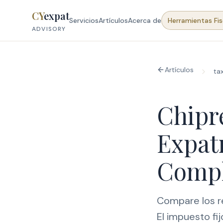
Skip to content
CY
expat
Servicios
Artículos
Acerca de
Herramientas Fis
ADVISORY
Artículos
ta
Chipr
Expat
Compl
Compare los re
El impuesto fi