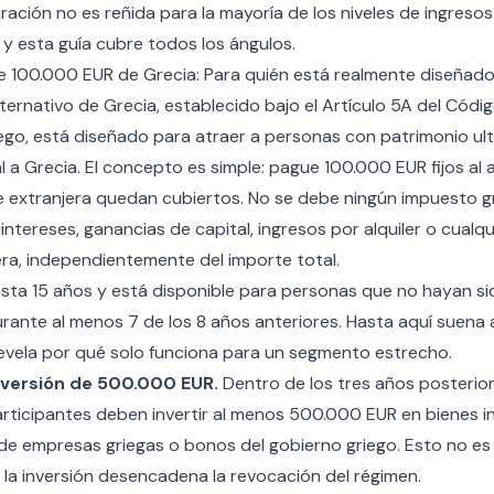
ación no es reñida para la mayoría de los niveles de ingresos
 y esta guía cubre todos los ángulos.
 de 100.000 EUR de Grecia: Para quién está realmente diseñad
alternativo de Grecia, establecido bajo el Artículo 5A del Códi
ego, está diseñado para atraer a personas con patrimonio ultr
al a Grecia. El concepto es simple: pague 100.000 EUR fijos al
e extranjera quedan cubiertos. No se debe ningún impuesto gr
intereses, ganancias de capital, ingresos por alquiler o cualqu
era, independientemente del importe total.
asta 15 años y está disponible para personas que no hayan si
urante al menos 7 de los 8 años anteriores. Hasta aquí suena
revela por qué solo funciona para un segmento estrecho.
inversión de 500.000 EUR.
Dentro de los tres años posterior
articipantes deben invertir al menos 500.000 EUR en bienes i
 de empresas griegas o bonos del gobierno griego. Esto no es
 la inversión desencadena la revocación del régimen.