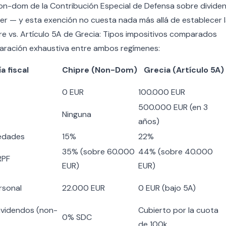
non-dom de la Contribución Especial de Defensa sobre dividen
ler — y esta exención no cuesta nada más allá de establecer la
 vs. Artículo 5A de Grecia: Tipos impositivos comparados
aración exhaustiva entre ambos regímenes:
a fiscal
Chipre (Non-Dom)
Grecia (Artículo 5A)
0 EUR
100.000 EUR
500.000 EUR (en 3
Ninguna
años)
edades
15%
22%
35% (sobre 60.000
44% (sobre 40.000
RPF
EUR)
EUR)
rsonal
22.000 EUR
0 EUR (bajo 5A)
ividendos (non-
Cubierto por la cuota
0% SDC
de 100k