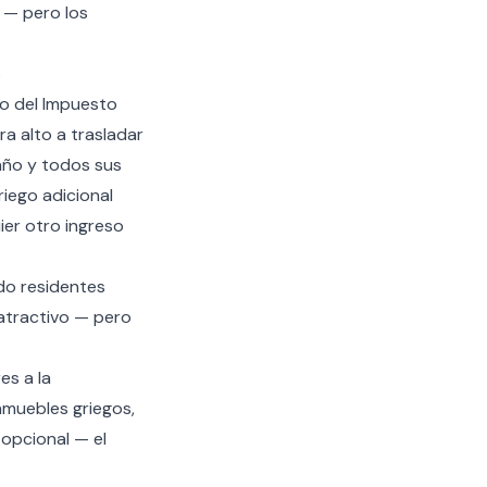
 — pero los
o
go del Impuesto
a alto a trasladar
 año y todos sus
iego adicional
ier otro ingreso
do residentes
 atractivo — pero
es a la
nmuebles griegos,
 opcional — el