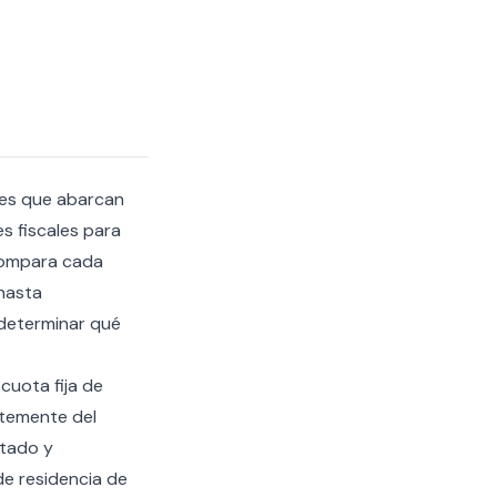
ales que abarcan
es fiscales para
 compara cada
hasta
 determinar qué
cuota fija de
ntemente del
ntado y
e residencia de