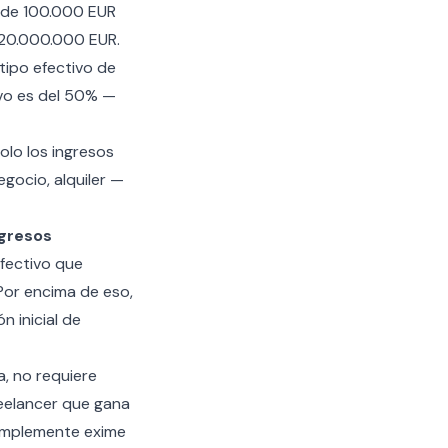
a de 100.000 EUR
 20.000.000 EUR.
tipo efectivo de
ivo es del 50% —
olo los ingresos
gocio, alquiler —
ngresos
efectivo que
Por encima de eso,
n inicial de
a, no requiere
reelancer que gana
implemente exime