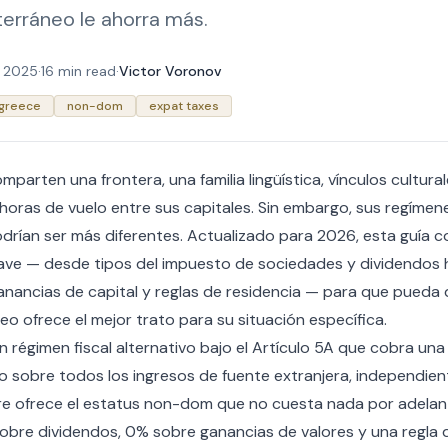
erráneo le ahorra más.
e 2025
·
16 min read
·
Victor Voronov
greece
non-dom
expat taxes
mparten una frontera, una familia lingüística, vínculos cultur
5 horas de vuelo entre sus capitales. Sin embargo, sus regímen
drían ser más diferentes. Actualizado para 2026, esta guía
clave — desde tipos del impuesto de sociedades y dividendos 
nancias de capital y reglas de residencia — para que pueda
o ofrece el mejor trato para su situación específica.
n régimen fiscal alternativo bajo el Artículo 5A que cobra una 
o sobre todos los ingresos de fuente extranjera, independie
pre ofrece el estatus non-dom que no cuesta nada por adela
bre dividendos, 0% sobre ganancias de valores y una regla d