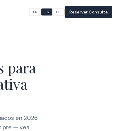
Reservar Consulta
EN
ES
DE
s para
tiva
iados en 2026.
hipre — vea