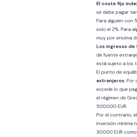
El coste fijo in
se debe pagar tan
Para alguien con 5
solo el 2%. Para a
muy por encima de 
Los ingresos de
de fuente extranj
está sujeto a los 
El punto de equil
extranjeros
. Por
excede lo que pag
el régimen de Grec
500.000 EUR.
Por el contrario, e
inversión mínima n
30.000 EUR como 