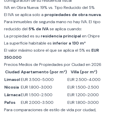
configuración de su residencia fiscal
IVA en Obra Nueva: 19% vs. Tipo Reducido del 5%
El IVA se aplica solo a
propiedades de obra nueva
.
Para inmuebles de segunda mano no hay IVA. El tipo
reducido del
5% de IVA
se aplica cuando:
La propiedad es su
residencia principal
en Chipre
La superficie habitable es
inferior a 130 m²
El valor máximo sobre el que se aplica el 5% es
EUR
350.000
Precios Medios de Propiedades por Ciudad en 2026
Ciudad
Apartamento (por m²)
Villa (por m²)
Limasol
EUR 3.500-5.000
EUR 2.500-4.000
Nicosia
EUR 1.800-3.000
EUR 1.500-2.500
Lárnaca
EUR 1.500-2.500
EUR 1.200-2.000
Pafos
EUR 2.000-3.500
EUR 1.800-3.000
Para comparaciones de estilo de vida por ciudad,