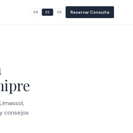
Reservar Consulta
EN
ES
DE
a
hipre
Limassol,
 y consejos