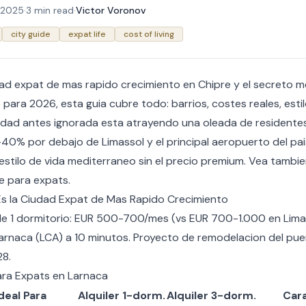
 2025
·
3 min read
·
Victor Voronov
city guide
expat life
cost of living
dad expat de mas rapido crecimiento en Chipre y el secreto 
do para 2026, esta guia cubre todo: barrios, costes reales, esti
udad antes ignorada esta atrayendo una oleada de residentes
40% por debajo de Limassol y el principal aeropuerto del pais
estilo de vida mediterraneo sin el precio premium. Vea tambi
re para expats
.
s la Ciudad Expat de Mas Rapido Crecimiento
e 1 dormitorio: EUR 500-700/mes (vs EUR 700-1.000 en Lima
Larnaca (LCA) a 10 minutos. Proyecto de remodelacion del pue
28.
ara Expats en Larnaca
deal Para
Alquiler 1-dorm.
Alquiler 3-dorm.
Car