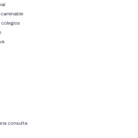
ial
, caminable
, colegios
o
va
una consulta