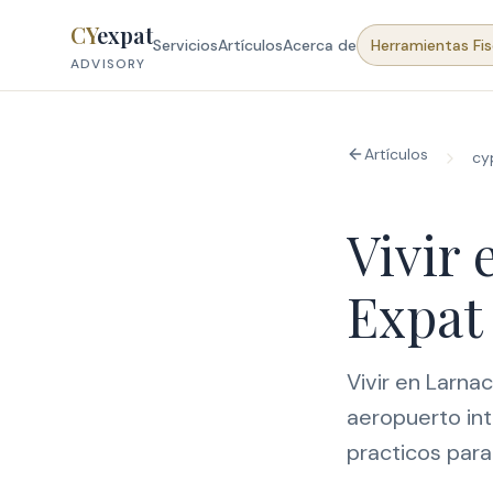
Skip to content
CY
expat
Servicios
Artículos
Acerca de
Herramientas Fis
ADVISORY
Artículos
cy
Vivir 
Expat 
Vivir en Larna
aeropuerto int
practicos para