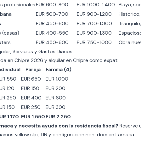
s profesionales
EUR 600-800
EUR 1.000-1.400
Playa, soc
rbana
EUR 500-700
EUR 900-1.200
Historico
s
EUR 450-600
EUR 700-1.000
Tranquilo
s (casas)
EUR 400-550
EUR 900-1.300
Espacios
ters
EUR 450-600
EUR 750-1.000
Obra nue
uiler, Servicios y Gastos Diarios
ida en Chipre 2026
y
alquilar en Chipre como expat
:
ndividual
Pareja
Familia (4)
UR 550
EUR 650
EUR 1.000
UR 120
EUR 150
EUR 200
UR 250
EUR 400
EUR 600
UR 150
EUR 250
EUR 300
UR 1.170
EUR 1.550
EUR 2.250
aca y necesita ayuda con la residencia fiscal?
Reserve 
namos yellow slip, TIN y configuracion non-dom en Larnaca