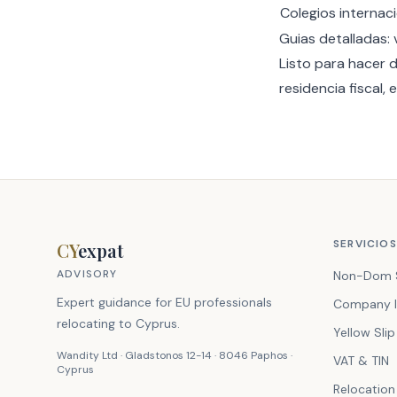
Colegios internac
Guias detalladas:
Listo para hacer 
residencia fiscal,
e
SERVICIOS
CY
expat
ADVISORY
Non-Dom 
Expert guidance for EU professionals
Company I
relocating to Cyprus.
Yellow Slip
Wandity Ltd · Gladstonos 12-14 · 8046 Paphos ·
VAT & TIN
Cyprus
Relocation