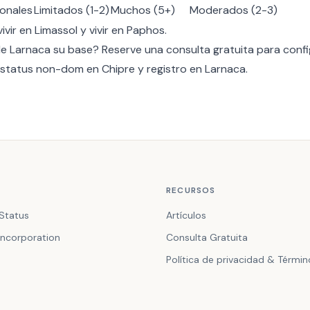
ionales
Limitados (1-2)
Muchos (5+)
Moderados (2-3)
vivir en Limassol
y
vivir en Paphos
.
de Larnaca su base?
Reserve una consulta gratuita
para confi
status non-dom en Chipre
y registro en Larnaca.
RECURSOS
Status
Artículos
ncorporation
Consulta Gratuita
Política de privacidad & Térmi