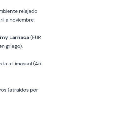
ambiente relajado
ril a noviembre.
my Larnaca
(EUR
n griego).
ista a Limassol (45
cos (atraidos por