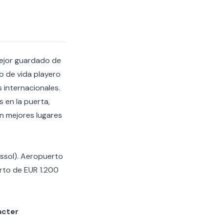
mejor guardado de
lo de vida playero
 internacionales.
 en la puerta,
en
mejores lugares
ssol). Aeropuerto
rto de EUR 1.200
acter