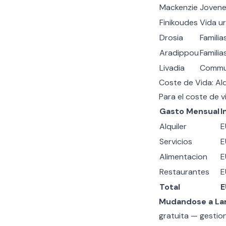
Mackenzie
Jovene
Finikoudes
Vida u
Drosia
Familia
Aradippou
Familia
Livadia
Commu
Coste de Vida: Alq
Para el
coste de v
Gasto Mensual
I
Alquiler
E
Servicios
E
Alimentacion
E
Restaurantes
E
Total
E
Mudandose a Larn
gratuita — gestio