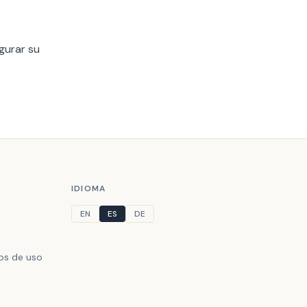
gurar su
IDIOMA
EN
ES
DE
nos de uso