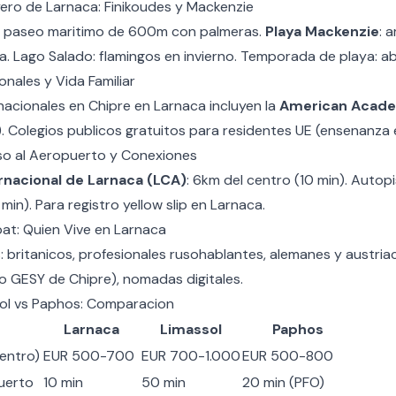
yero de Larnaca: Finikoudes y Mackenzie
: paseo maritimo de 600m con palmeras.
Playa Mackenzie
: 
. Lago Salado: flamingos en invierno. Temporada de playa: ab
onales y Vida Familiar
nacionales en Chipre
en Larnaca incluyen la
American Acade
 Colegios publicos gratuitos para residentes UE (ensenanza e
so al Aeropuerto y Conexiones
rnacional de Larnaca (LCA)
: 6km del centro (10 min). Autop
 min). Para
registro yellow slip
en Larnaca.
t: Quien Vive en Larnaca
: britanicos, profesionales rusohablantes, alemanes y austria
io GESY de Chipre
), nomadas digitales.
sol vs Paphos: Comparacion
Larnaca
Limassol
Paphos
centro)
EUR 500-700
EUR 700-1.000
EUR 500-800
uerto
10 min
50 min
20 min (PFO)