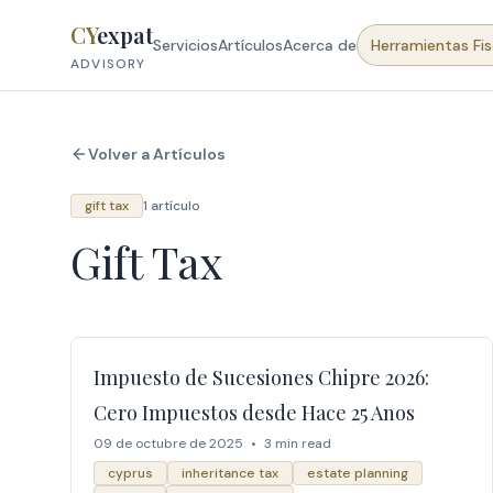
Skip to content
CY
expat
Servicios
Artículos
Acerca de
Herramientas Fis
ADVISORY
Volver a Artículos
gift tax
1 artículo
Gift Tax
Impuesto de Sucesiones Chipre 2026:
Cero Impuestos desde Hace 25 Anos
09 de octubre de 2025
•
3 min read
cyprus
inheritance tax
estate planning