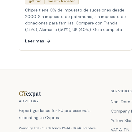
gift tax
wealth transfer
Chipre tiene 0% de impuesto de sucesiones desde
2000. Sin impuesto de patrimonio, sin impuesto de
donaciones para familias. Compare con Francia
(45%), Alemania (50%), UK (40%). Guia completa.
Leer más
SERVICIOS
CY
expat
ADVISORY
Non-Dom 
Expert guidance for EU professionals
Company I
relocating to Cyprus.
Yellow Slip
Wandity Ltd · Gladstonos 12-14 · 8046 Paphos ·
VAT & TIN