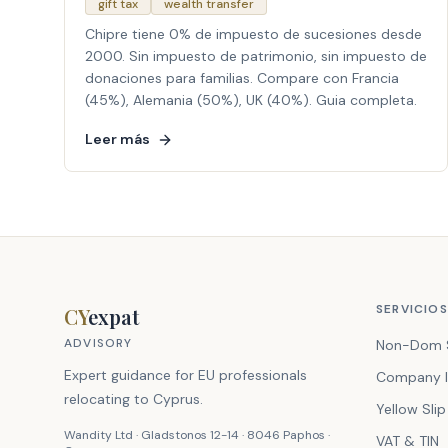
gift tax
wealth transfer
Chipre tiene 0% de impuesto de sucesiones desde
2000. Sin impuesto de patrimonio, sin impuesto de
donaciones para familias. Compare con Francia
(45%), Alemania (50%), UK (40%). Guia completa.
Leer más
SERVICIOS
CY
expat
ADVISORY
Non-Dom 
Expert guidance for EU professionals
Company I
relocating to Cyprus.
Yellow Slip
Wandity Ltd · Gladstonos 12-14 · 8046 Paphos ·
VAT & TIN