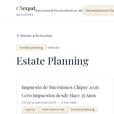
Skip to content
CY
expat
Servicios
Artículos
Acerca de
Herramientas Fis
ADVISORY
Volver a Artículos
estate planning
1 artículo
Estate Planning
Impuesto de Sucesiones Chipre 2026:
Cero Impuestos desde Hace 25 Anos
09 de octubre de 2025
•
3 min read
cyprus
inheritance tax
estate planning