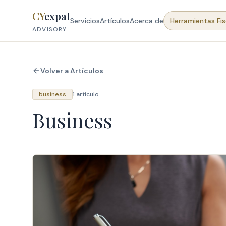
Skip to content
CY
expat
Servicios
Artículos
Acerca de
Herramientas Fis
ADVISORY
Volver a Artículos
business
1 artículo
Business