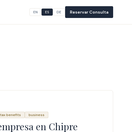
Reservar Consulta
EN
ES
DE
tax benefits
business
 empresa en Chipre