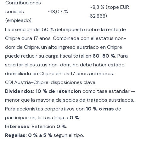
Contribuciones
~8,3 % (tope EUR
sociales
~18,07 %
62.868)
(empleado)
La
exencion del 50 % del impuesto sobre la renta de
Chipre
dura 17 anos. Combinada con el
estatus non-
dom de Chipre
, un alto ingreso austriaco en Chipre
puede reducir su carga fiscal total en
60-80 %
. Para
solicitar el estatus non-dom
, no debe haber estado
domiciliado en Chipre en los 17 anos anteriores.
CDI Austria-Chipre: disposiciones clave
Dividendos:
10 % de retencion
como tasa estandar —
menor que la mayoria de socios de tratados austriacos.
Para accionistas corporativos con
10 % o mas
de
participacion, la tasa baja a
0 %
.
Intereses:
Retencion
0 %
.
Regalias:
0 % a 5 %
segun el tipo.