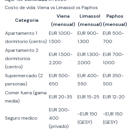
Costo de vida: Viena vs Limassol vs Paphos
Viena
Limassol
Paphos
Categoria
(mensual)
(mensual)
(mensual)
Apartamento 1
EUR 1.000-
EUR 900-
EUR 500-
dormitorio (centro)
1.500
1.300
700
Apartamento 2
EUR 1.500-
EUR 1.300-
EUR 700-
dormitorios
2.200
2.000
1.000
(centro)
Supermercado (2
EUR 500-
EUR 400-
EUR 350-
personas)
650
550
500
Comer fuera (gama
EUR 20-35
EUR 15-25
EUR 12-20
media)
EUR 200-
~EUR 150
~EUR 150
Seguro medico
400
(GESY)
(GESY)
(privado)