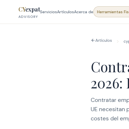
Skip to content
CY
expat
Servicios
Artículos
Acerca de
Herramientas Fis
ADVISORY
Artículos
cy
Contr
2026:
Contratar empl
UE necesitan 
costes del em