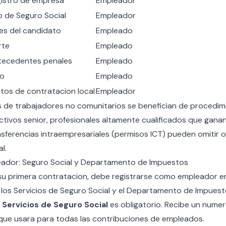
gistro de empresa
Empleador
o de Seguro Social
Empleador
nes del candidato
Empleado
rte
Empleado
ntecedentes penales
Empleado
co
Empleado
ntos de contratacion local
Empleador
s de trabajadores no comunitarios se benefician de procedim
ectivos senior, profesionales altamente cualificados que gan
sferencias intraempresariales (permisos ICT) pueden omitir o
l.
eador: Seguro Social y Departamento de Impuestos
 su primera contratacion, debe registrarse como empleador 
los Servicios de Seguro Social y el Departamento de Impuest
s Servicios de Seguro Social
es obligatorio. Recibe un nume
 que usara para todas las contribuciones de empleados.