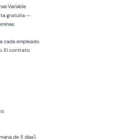
nas
Variable
ta gratuita —
ominas
ara cada empleado.
. El contrato
o.
mana de 5 dias).