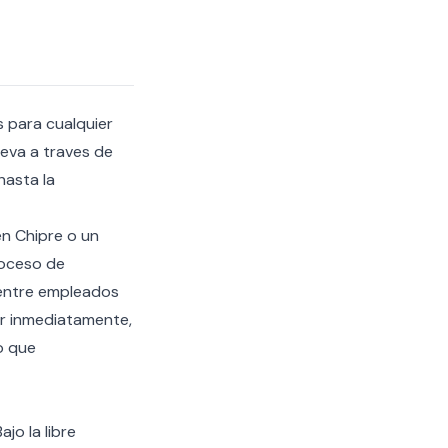
s para cualquier
leva a traves de
hasta la
n Chipre
o un
roceso de
s entre empleados
ar inmediatamente,
o que
jo la libre