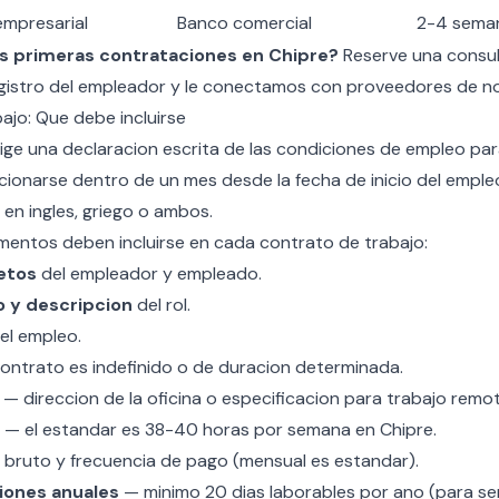
empresarial
Banco comercial
2-4 sema
s primeras contrataciones en Chipre?
Reserve una consul
gistro del empleador y le conectamos con proveedores de n
ajo: Que debe incluirse
exige una declaracion escrita de las condiciones de empleo p
ionarse dentro de un mes desde la fecha de inicio del empleo
en ingles, griego o ambos.
ementos deben incluirse en cada contrato de trabajo:
etos
del empleador y empleado.
o y descripcion
del rol.
el empleo.
contrato es indefinido o de duracion determinada.
— direccion de la oficina o especificacion para trabajo remot
— el estandar es 38-40 horas por semana en Chipre.
bruto y frecuencia de pago (mensual es estandar).
iones anuales
— minimo 20 dias laborables por ano (para se