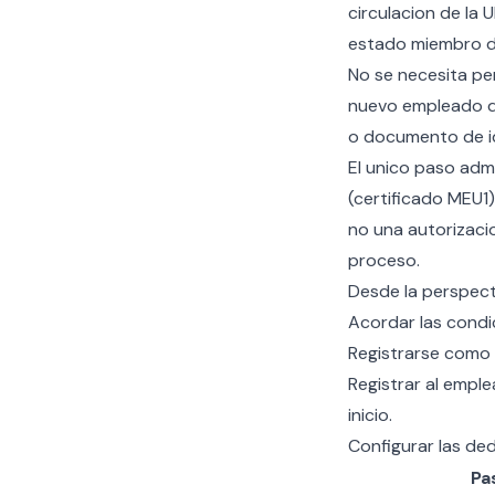
circulacion de la 
estado miembro de
No se necesita pe
nuevo empleado de
o documento de id
El unico paso adm
(certificado MEU1)
no una autorizaci
proceso.
Desde la perspecti
Acordar las condi
Registrarse como e
Registrar al empl
inicio.
Configurar las de
Pa