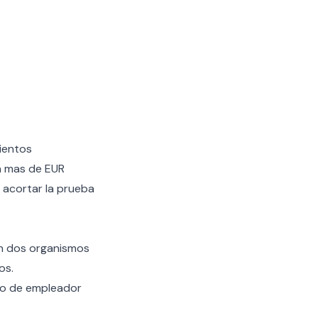
ientos
an mas de EUR
 acortar la prueba
en dos organismos
os.
ro de empleador