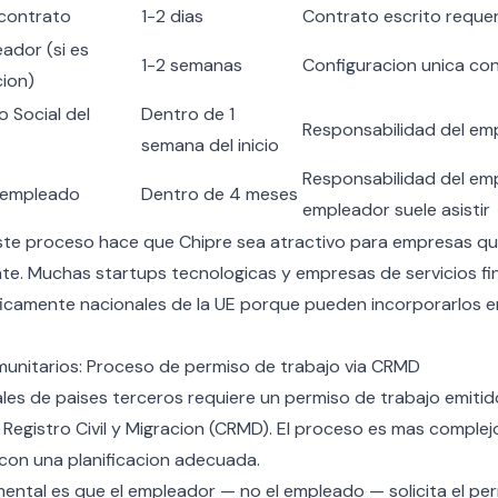
 contrato
1-2 dias
Contrato escrito requer
ador (si es
1-2 semanas
Configuracion unica con
ion)
 Social del
Dentro de 1
Responsabilidad del em
semana del inicio
Responsabilidad del emp
l empleado
Dentro de 4 meses
empleador suele asistir
ste proceso hace que Chipre sea atractivo para empresas qu
te. Muchas startups tecnologicas y empresas de servicios fi
icamente nacionales de la UE porque pueden incorporarlos en
unitarios: Proceso de permiso de trabajo via CRMD
les de paises terceros requiere un permiso de trabajo emitid
egistro Civil y Migracion (CRMD). El proceso es mas complej
con una planificacion adecuada.
mental es que el empleador — no el empleado — solicita el per