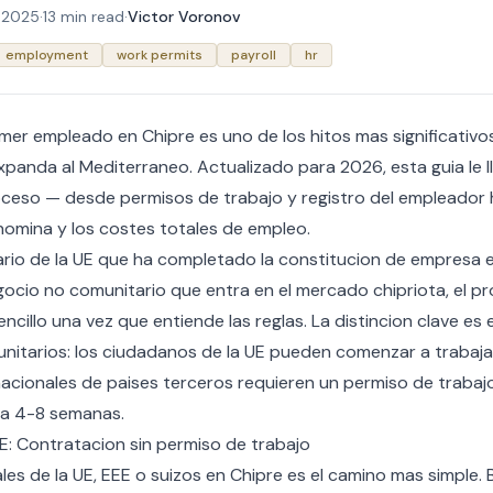
 2025
·
13 min read
·
Victor Voronov
employment
work permits
payroll
hr
mer empleado en Chipre es uno de los hitos mas significativo
panda al Mediterraneo. Actualizado para 2026, esta guia le l
ceso — desde permisos de trabajo y registro del empleador 
nomina y los costes totales de empleo.
rio de la UE que ha completado la
constitucion de empresa e
gocio no comunitario que entra en el mercado chipriota, el p
ncillo una vez que entiende las reglas. La distincion clave e
unitarios: los ciudadanos de la UE pueden comenzar a trabaj
nacionales de paises terceros requieren un permiso de trabaj
a 4-8 semanas.
E: Contratacion sin permiso de trabajo
es de la UE, EEE o suizos en Chipre es el camino mas simple. Ba