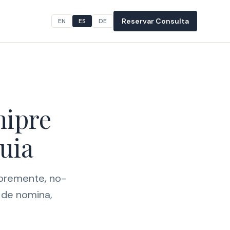
Reservar Consulta
EN
ES
DE
hipre
uia
ibremente, no-
 de nomina,