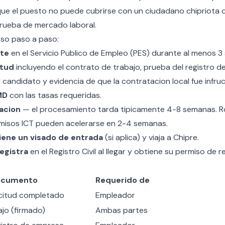
e el puesto no puede cubrirse con un ciudadano chipriota o 
rueba de mercado laboral.
eso paso a paso:
nte
en el Servicio Publico de Empleo (PES) durante al menos 3
itud
incluyendo el contrato de trabajo, prueba del registro de
l candidato y evidencia de que la contratacion local fue infru
MD
con las tasas requeridas.
acion
— el procesamiento tarda tipicamente 4-8 semanas. R
rmisos ICT pueden acelerarse en 2-4 semanas.
iene un visado de entrada
(si aplica) y viaja a Chipre.
egistra
en el Registro Civil al llegar y obtiene su permiso de r
ocumento
Requerido de
icitud completado
Empleador
jo (firmado)
Ambas partes