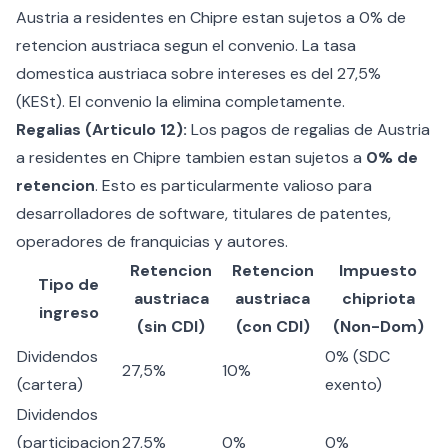
Austria a residentes en Chipre estan sujetos a 0% de
retencion austriaca segun el convenio. La tasa
domestica austriaca sobre intereses es del 27,5%
(KESt). El convenio la elimina completamente.
Regalias (Articulo 12):
Los pagos de regalias de Austria
a residentes en Chipre tambien estan sujetos a
0% de
retencion
. Esto es particularmente valioso para
desarrolladores de software, titulares de patentes,
operadores de franquicias y autores.
Retencion
Retencion
Impuesto
Tipo de
austriaca
austriaca
chipriota
ingreso
(sin CDI)
(con CDI)
(Non-Dom)
Dividendos
0% (SDC
27,5%
10%
(cartera)
exento)
Dividendos
(participacion
27,5%
0%
0%