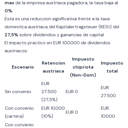
mas
de la empresa austriaca pagadora, la tasa baja al
0%
.
Esta es una reduccion significativa frente a la tasa
domestica austriaca del Kapitalertragsteuer (KESt) del
27,5%
sobre dividendos y ganancias de capital.
El impacto practico en EUR 100.000 de dividendos
austriacos:
Impuesto
Retencion
Impuesto
Escenario
chipriota
austriaca
total
(Non-Dom)
EUR
EUR
Sin convenio
27.500
EUR 0
27.500
(27,5%)
Con convenio
EUR 10.000
EUR
EUR 0
(cartera)
(10%)
10.000
Con convenio