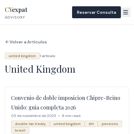
Skip to content
CY
expat
Reservar Consulta
ADVISORY
Volver a Artículos
united kingdom
1 artículo
United Kingdom
Convenio de doble imposicion Chipre-Reino
Unido: guia completa 2026
05 de noviembre de 2025
•
8 min read
double tax treaty
united kingdom
dtt
pensions
brexit