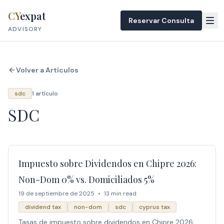
Skip to content
CY
expat
Reservar Consulta
ADVISORY
Volver a Artículos
sdc
1 artículo
SDC
Impuesto sobre Dividendos en Chipre 2026:
Non-Dom 0% vs. Domiciliados 5%
19 de septiembre de 2025
•
13 min read
dividend tax
non-dom
sdc
cyprus tax
Tasas de impuesto sobre dividendos en Chipre 2026: