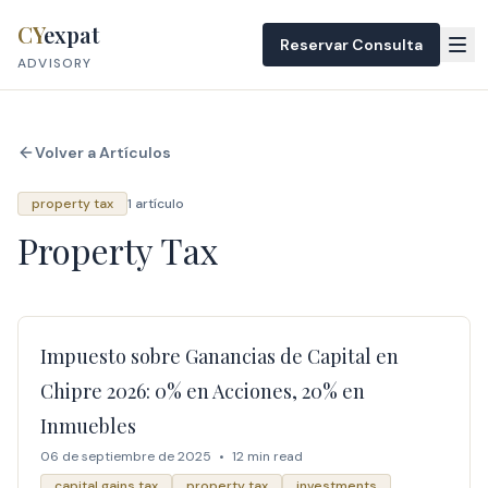
Skip to content
CY
expat
Reservar Consulta
ADVISORY
Volver a Artículos
property tax
1 artículo
Property Tax
Impuesto sobre Ganancias de Capital en
Chipre 2026: 0% en Acciones, 20% en
Inmuebles
06 de septiembre de 2025
•
12 min read
capital gains tax
property tax
investments