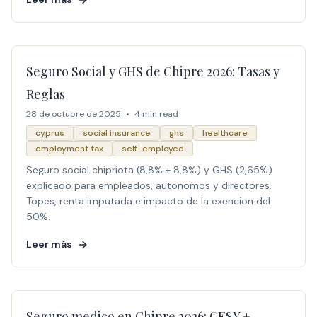
Seguro Social y GHS de Chipre 2026: Tasas y
Reglas
28 de octubre de 2025
•
4 min read
cyprus
social insurance
ghs
healthcare
employment tax
self-employed
Seguro social chipriota (8,8% + 8,8%) y GHS (2,65%)
explicado para empleados, autonomos y directores.
Topes, renta imputada e impacto de la exencion del
50%.
Leer más
Seguro medico en Chipre 2026: GESY +