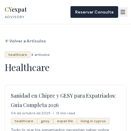
Skip to content
CY
expat
Reservar Consulta
ADVISORY
Volver a Artículos
healthcare
4 artículos
Healthcare
Sanidad en Chipre y GESY para Expatriados:
Guía Completa 2026
04 de octubre de 2025
•
13 min read
healthcare
gesy
expat life
living in cyprus
Todo lo que los expatriados necesitan saber sobre