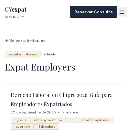
Skip to content
CY
expat
Reservar Consulta
ADVISORY
Volver a Artículos
expat employers
1 artículo
Expat Employers
Derecho Laboral en Chipre 2026: Guía para
Empleadores Expatriados
20 de septiembre de 2025
•
5 min read
cyprus
employment law
hr
expat employers
labor law
13th salary