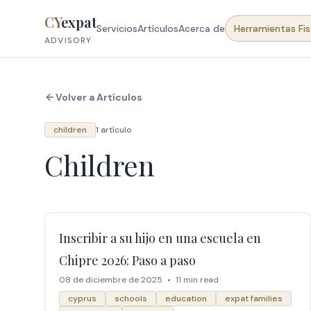
Skip to content
CY
expat
Servicios
Artículos
Acerca de
Herramientas Fis
ADVISORY
Volver a Artículos
children
1 artículo
Children
Inscribir a su hijo en una escuela en
Chipre 2026: Paso a paso
08 de diciembre de 2025
•
11 min read
cyprus
schools
education
expat families