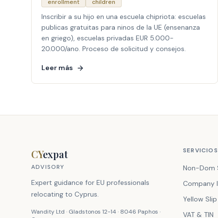
enrollment
children
Inscribir a su hijo en una escuela chipriota: escuelas
publicas gratuitas para ninos de la UE (ensenanza
en griego), escuelas privadas EUR 5.000-
20.000/ano. Proceso de solicitud y consejos.
Leer más
SERVICIOS
CY
expat
ADVISORY
Non-Dom 
Expert guidance for EU professionals
Company I
relocating to Cyprus.
Yellow Slip
Wandity Ltd · Gladstonos 12-14 · 8046 Paphos ·
VAT & TIN