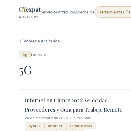
Skip to content
CY
expat
Servicios
Artículos
Acerca de
Herramientas Fis
ADVISORY
Volver a Artículos
5g
1 artículo
5G
Internet en Chipre 2026: Velocidad,
Proveedores y Guía para Trabajo Remoto
26 de diciembre de 2025
•
5 min read
cyprus
internet
remote work