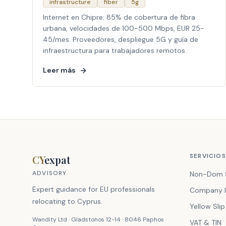
infrastructure
fiber
5g
Internet en Chipre: 85% de cobertura de fibra
urbana, velocidades de 100-500 Mbps, EUR 25-
45/mes. Proveedores, despliegue 5G y guía de
infraestructura para trabajadores remotos.
Leer más
SERVICIOS
CY
expat
ADVISORY
Non-Dom 
Expert guidance for EU professionals
Company I
relocating to Cyprus.
Yellow Slip
Wandity Ltd · Gladstonos 12-14 · 8046 Paphos ·
VAT & TIN