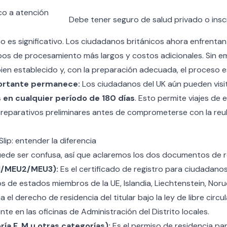
o a atención
Debe tener seguro de salud privado o insc
co es significativo. Los ciudadanos británicos ahora enfrent
pos de procesamiento más largos y costos adicionales. Sin e
 bien establecido y, con la preparación adecuada, el proceso 
ortante permanece:
Los ciudadanos del UK aún pueden visita
 en cualquier período de 180 días
. Esto permite viajes de e
reparativos preliminares antes de comprometerse con la reu
 Slip: entender la diferencia
uede ser confusa, así que aclaremos los dos documentos de r
U1/MEU2/MEU3):
Es el certificado de registro para ciudadanos
 de estados miembros de la UE, Islandia, Liechtenstein, Norue
a el derecho de residencia del titular bajo la ley de libre circu
e en las oficinas de Administración del Distrito locales.
ría F, M u otras categorías):
Es el permiso de residencia pa