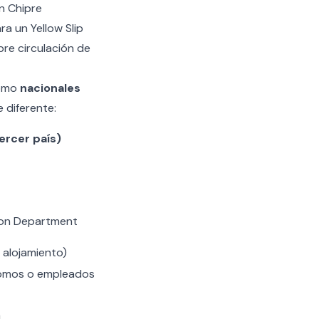
en Chipre
ra un Yellow Slip
ibre circulación de
como
nacionales
 diferente:
ercer país)
tion Department
 alojamiento)
nomos o empleados
a