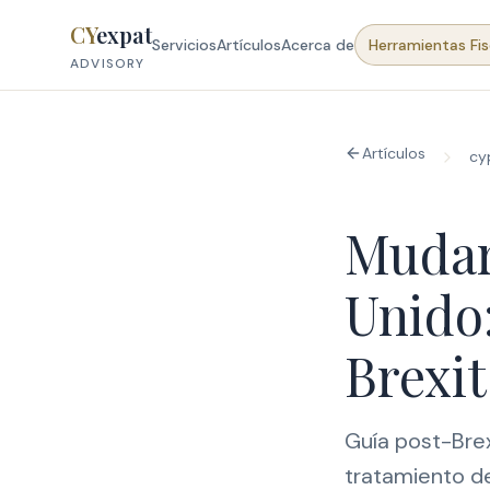
Skip to content
CY
expat
Servicios
Artículos
Acerca de
Herramientas Fis
ADVISORY
Artículos
cy
Mudar
Unido:
Brexit
Guía post-Brex
tratamiento de