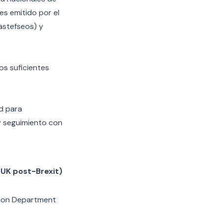
es emitido por el
astefseos) y
s suficientes
d para
y seguimiento con
 UK post-Brexit)
ation Department