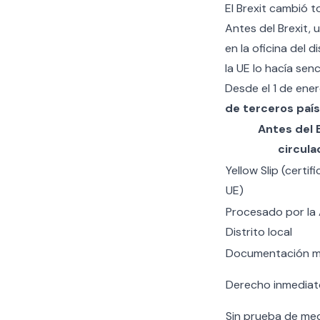
El Brexit cambió t
Antes del Brexit, 
en la oficina del d
la UE lo hacía senci
Desde el 1 de ene
de terceros paí
Antes del B
circula
Yellow Slip (certi
UE)
Procesado por la 
Distrito local
Documentación mí
Derecho inmediato
Sin prueba de med