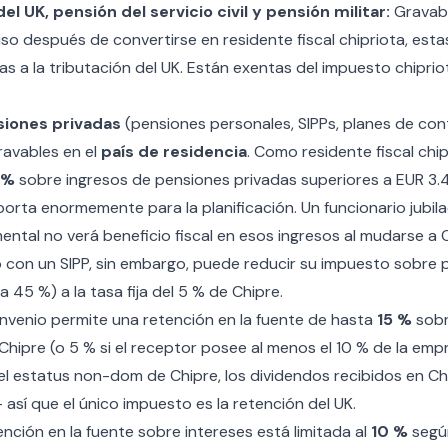
el UK, pensión del servicio civil y pensión militar:
Gravab
luso después de convertirse en residente fiscal chipriota, est
 a la tributación del UK. Están exentas del impuesto chipriot
siones privadas
(pensiones personales, SIPPs, planes de cont
ravables en el
país de residencia
. Como residente fiscal chip
 %
sobre ingresos de pensiones privadas superiores a EUR 3.
porta enormemente para la planificación. Un funcionario jubil
tal no verá beneficio fiscal en esos ingresos al mudarse a C
o con un SIPP, sin embargo, puede reducir su impuesto sobre 
a 45 %) a la tasa fija del 5 % de Chipre.
nvenio permite una retención en la fuente de hasta
15 %
sobr
Chipre (o 5 % si el receptor posee al menos el 10 % de la em
el
estatus non-dom de Chipre
, los dividendos recibidos en C
sí que el único impuesto es la retención del UK.
nción en la fuente sobre intereses está limitada al
10 %
según