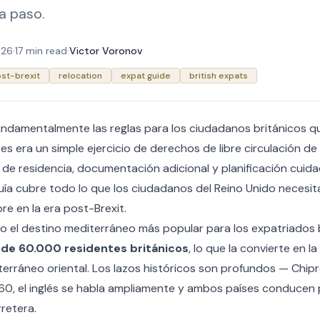
a paso.
026
·
17 min read
·
Victor Voronov
st-brexit
relocation
expat guide
british expats
fundamentalmente las reglas para los ciudadanos británicos 
es era un simple ejercicio de derechos de libre circulación de
 de residencia, documentación adicional y planificación cuid
uía cubre todo lo que los ciudadanos del Reino Unido necesi
re en la era post-Brexit.
do el destino mediterráneo más popular para los expatriados 
de 60.000 residentes británicos
, lo que la convierte en 
terráneo oriental. Los lazos históricos son profundos — Chipr
960, el inglés se habla ampliamente y ambos países conducen p
rretera.