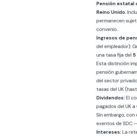
Pensión estatal d
Reino Unido
. Inc
permanecen sujetas
convenio.
Ingresos de pen
del empleador): G
una tasa fija del
5
Esta distinción im
pensión gubernamen
del sector privad
tasas del UK (hast
Dividendos:
El co
pagados del UK a 
Sin embargo, con 
exentos de SDC — a
Intereses:
La rete