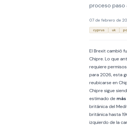
proceso paso 
07 de febrero de 2
cyprus
uk
po
El Brexit cambió 
Chipre. Lo que ant
requiere permisos
para 2026, esta g
reubicarse en Chip
Chipre sigue sien
estimado de
más 
británica del Medi
británica hasta 1
izquierdo de la ca