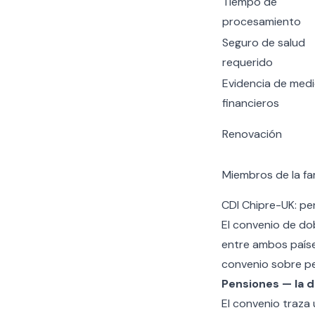
Tiempo de
procesamiento
Seguro de salud
requerido
Evidencia de med
financieros
Renovación
Miembros de la fam
CDI Chipre-UK: pe
El
convenio de dob
entre ambos paíse
convenio sobre pe
Pensiones — la di
El convenio traza 