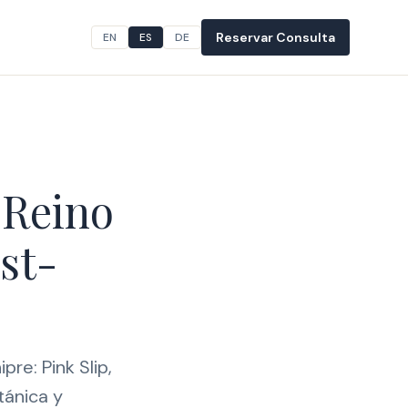
Reservar Consulta
EN
ES
DE
 Reino
st-
re: Pink Slip,
tánica y