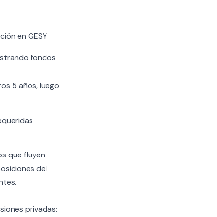
pción en GESY
ostrando fondos
ros 5 años, luego
equeridas
os que fluyen
osiciones del
ntes.
siones privadas: