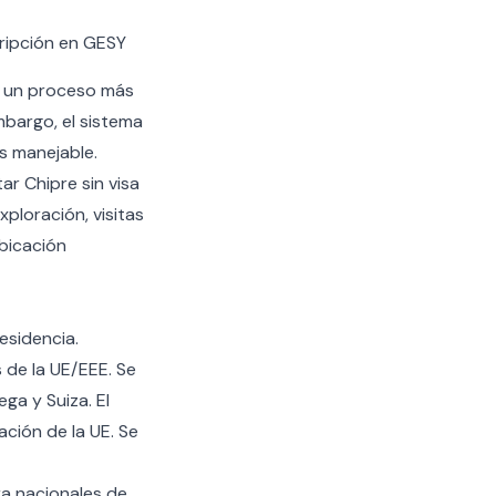
ripción en GESY
an un proceso más
mbargo, el sistema
es manejable.
r Chipre sin visa
xploración, visitas
bicación
esidencia.
 de la UE/EEE. Se
ga y Suiza. El
lación de la UE. Se
ra nacionales de