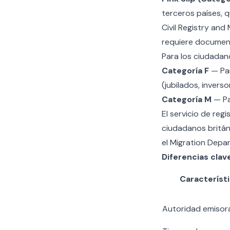
terceros países, q
Civil Registry an
requiere documen
Para los ciudadano
Categoría F
— Par
(jubilados, invers
Categoría M
— Pa
El
servicio de regis
ciudadanos britán
el Migration Depa
Diferencias clave
Característ
Autoridad emisor