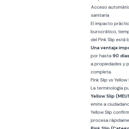
Acceso automátic
sanitaria
El impacto prácti
burocrático, tiem
del Pink Slip está
Una ventaja imp
por hasta
90 días
a propiedades y p
completa.
Pink Slip vs Yellow
La terminología p
Yellow Slip (ME
emite a ciudadanos
Yellow Slip confirm
procesa rápidament
Pink Slip (Catego