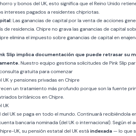
orro y bonos del UK, esto significa que el Reino Unido retie
s intereses pagados a residentes chipriotas.
ital:
Las ganancias de capital por la venta de acciones gen
ís de residencia. Chipre no grava las ganancias de capital sobr
pre elimina el impuesto sobre ganancias de capital en enaje
ink Slip implica documentación que puede retrasar su m
tamente.
Nuestro equipo gestiona solicitudes de Pink Slip pa
consulta gratuita para comenzar
el UK y pensiones privadas en Chipre
ecen un tratamiento más profundo porque son la fuente prin
riados británicos en Chipre.
l UK
 del UK se paga en todo el mundo. Continuará recibiéndola en
cuenta bancaria nominada (del UK o internacional). Según el 
hipre-UK, su pensión estatal del UK está
indexada
— lo que s