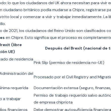
odo: lo que los ciudadanos del UK ahora necesitan para vivir 
un ciudadano británico podía mudarse a Chipre, registrarse pa
istrito local y comenzar a vivir y trabajar inmediatamente. La l
llo.
ro de 2021, los ciudadanos del Reino Unido son clasificados 
ses
en Chipre. Esto significa que el proceso es completamente
rexit (libre
Después del Brexit (nacional de t
ción UE)
ficado de residencia
Pink Slip (permiso de residencia no-UE)
Administración del
Procesado por el Civil Registry and Migra
nima requerida
Documentación extensa (seguro, finanzas,
Permiso de trabajo requerido salvo autó
 a trabajar
de empresa chipriota
ios financieros
Debe demostrar autosuficiencia financier