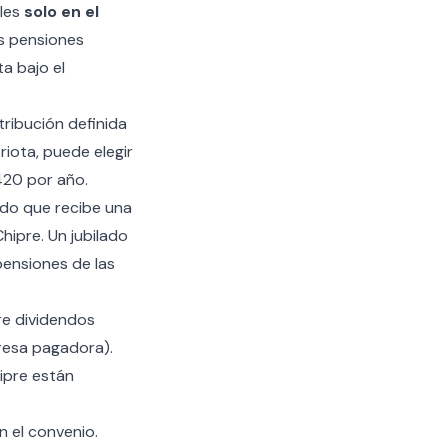
les
solo en el
as pensiones
a bajo el
ribución definida
riota, puede elegir
420 por año.
ado que recibe una
hipre. Un jubilado
pensiones de las
e dividendos
presa pagadora).
hipre están
 el convenio.