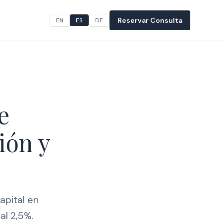
Reservar Consulta
EN
ES
DE
e
ión y
apital en
al 2,5%.