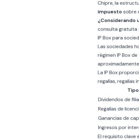
Chipre
, la estru
impuesto
sobre d
¿Considerando u
consulta gratuita
IP Box para socied
Las sociedades ho
régimen IP Box de
aproximadament
La IP Box proporc
regalías, regalías
Tipo
Dividendos de fili
Regalías de licenci
Ganancias de capi
Ingresos por inte
El requisito clave