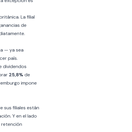
sta excepción es
tánica. La filial
ganancias de
ediatamente.
ta — ya sea
cer país.
re dividendos
brar
25,8%
de
Luxemburgo impone
 sus filiales están
ión. Y en el lado
n retención