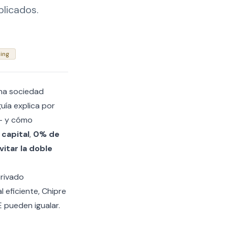
plicados.
ing
una sociedad
uía explica por
 — y cómo
capital
,
0% de
itar la doble
privado
 eficiente, Chipre
 pueden igualar.