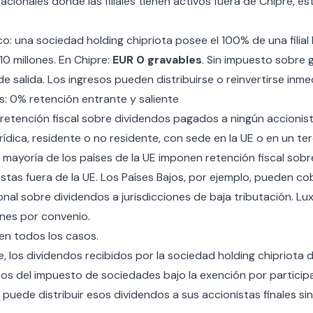
acionales donde las filiales tienen activos fuera de Chipre, e
: una sociedad holding chipriota posee el 100% de una filial bri
0 millones. En Chipre:
EUR 0 gravables
. Sin impuesto sobre 
 de salida. Los ingresos pueden distribuirse o reinvertirse inm
s: 0% retención entrante y saliente
retención fiscal sobre dividendos pagados a ningún accionis
urídica, residente o no residente, con sede en la UE o en un ter
a mayoría de los países de la UE imponen retención fiscal sob
stas fuera de la UE. Los Países Bajos, por ejemplo, pueden co
onal sobre dividendos a jurisdicciones de baja tributación. 
nes por convenio.
en todos los casos.
e, los dividendos recibidos por la sociedad holding chipriota de
os del impuesto de sociedades bajo la exención por participac
ng puede distribuir esos dividendos a sus accionistas finales si