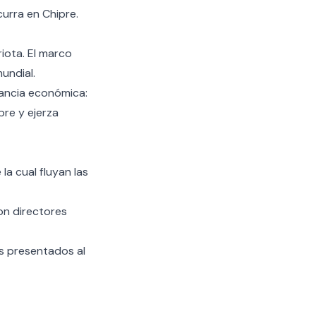
urra en Chipre.
riota. El marco
undial.
tancia económica:
pre y ejerza
la cual fluyan las
on directores
s presentados al