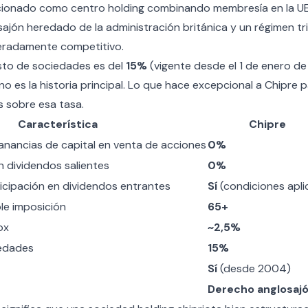
cionado como centro holding combinando membresía en la UE,
ajón heredado de la administración británica y un régimen tr
eradamente competitivo.
sto de sociedades es del
15%
(vigente desde el 1 de enero de
o es la historia principal. Lo que hace excepcional a Chipre p
s sobre esa tasa.
Característica
Chipre
nancias de capital en venta de acciones
0%
n dividendos salientes
0%
icipación en dividendos entrantes
Sí
(condiciones apli
le imposición
65+
ox
~2,5%
edades
15%
Sí
(desde 2004)
Derecho anglosaj