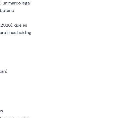
 un marco legal
ibutario
 2026), que es
ara fines holding
can)
ón