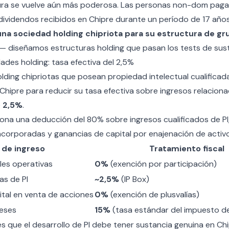
ctura se vuelve aún más poderosa. Las personas non-dom pag
ividendos recibidos en Chipre durante un período de 17 años
na sociedad holding chipriota para su estructura de gr
 — diseñamos estructuras holding que pasan los tests de sus
ades holding: tasa efectiva del 2,5%
lding chipriotas que posean propiedad intelectual cualificada
 Chipre
para reducir su tasa efectiva sobre ingresos relaciona
e
2,5%
.
iona una deducción del 80% sobre ingresos cualificados de PI
 incorporadas y ganancias de capital por enajenación de activo
 de ingreso
Tratamiento fiscal
ales operativas
0%
(exención por participación)
as de PI
~2,5%
(IP Box)
tal en venta de acciones
0%
(exención de plusvalías)
reses
15%
(tasa estándar del impuesto d
 es que el desarrollo de PI debe tener sustancia genuina en Chi