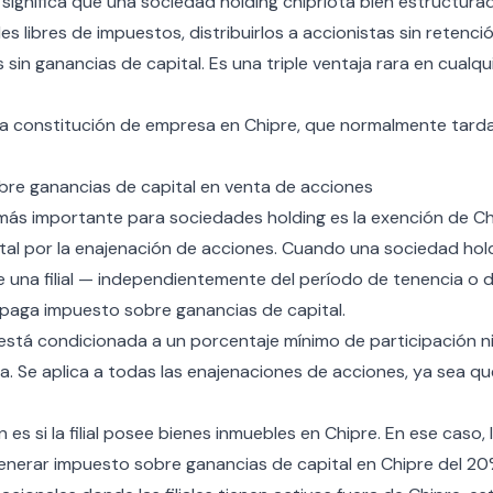
significa que una sociedad holding chipriota bien estructura
les libres de impuestos, distribuirlos a accionistas sin retenci
s sin ganancias de capital. Es una triple ventaja rara en cualqu
la
constitución de empresa en Chipre
, que normalmente tarda
re ganancias de capital en venta de acciones
 más importante para sociedades holding es la exención de C
tal por la enajenación de acciones. Cuando una sociedad hold
 una filial — independientemente del período de tenencia o d
paga impuesto sobre ganancias de capital.
está condicionada a un porcentaje mínimo de participación ni
. Se aplica a todas las enajenaciones de acciones, ya sea que l
 es si la filial posee bienes inmuebles en Chipre. En ese caso,
enerar
impuesto sobre ganancias de capital en Chipre
del 20