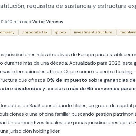
titución, requisitos de sustancia y estructura ex
2025
·
10 min read
·
Victor Voronov
 company
corporate tax
ip box
investment structure
tax plann
las jurisdicciones más atractivas de Europa para establecer 
ido durante más de una década. Actualizado para 2026, esta g
esas internacionales utilizan Chipre como su centro holding
tructura que ofrezca
0% de impuesto sobre ganancias de 
 sobre dividendos
y acceso a
más de 65 convenios para ev
fundador de SaaS consolidando filiales, un grupo de capital 
isiciones o una oficina familiar buscando gestión patrimonial
ción de incentivos fiscales que pocas jurisdicciones de la UE
na jurisdición holding líder