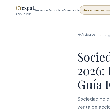
Skip to content
CY
expat
Servicios
Artículos
Acerca de
Herramientas Fis
ADVISORY
Artículos
cy
Socie
2026: 
Guía F
Sociedad hold
venta de accio