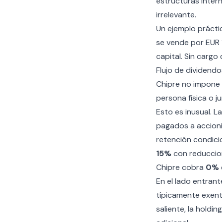
estructuras intern
irrelevante.
Un ejemplo práctico
se vende por EUR 1
capital. Sin cargo
Flujo de dividendo
Chipre no impone 
persona física o j
Esto es inusual. L
pagados a accioni
retención condici
15%
con reduccio
Chipre cobra
0%
En el lado entrant
típicamente exent
saliente, la holdi