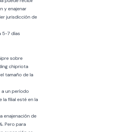
da puede recibir
ón y enajenar
ier jurisdicción de
 5-7 días
hipre sobre
ing chipriota
el tamaño de la
 a un período
a filial esté en la
 la enajenación de
%. Pero para