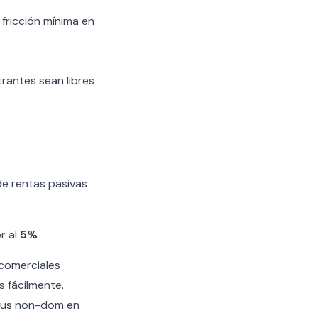
 fricción mínima en
rantes sean libres
de rentas pasivas
or al
5%
 comerciales
 fácilmente.
tus non-dom en