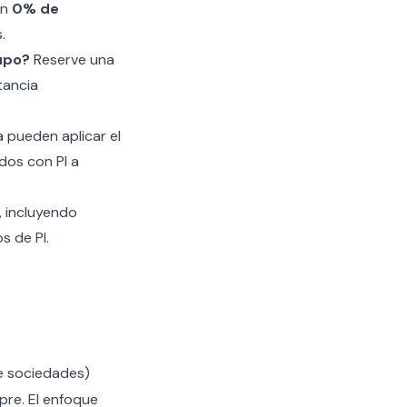
an
0% de
.
upo?
Reserve una
tancia
 pueden aplicar el
dos con PI a
, incluyendo
s de PI.
e sociedades)
pre. El enfoque