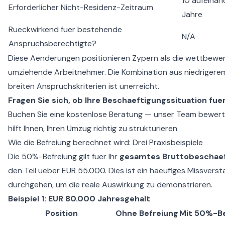
10 aufeinan
Erforderlicher Nicht-Residenz-Zeitraum
Jahre
Rueckwirkend fuer bestehende
N/A
Anspruchsberechtigte?
Diese Aenderungen positionieren Zypern als die wettbewer
umziehende Arbeitnehmer. Die Kombination aus niedrigere
breiten Anspruchskriterien ist unerreicht.
Fragen Sie sich, ob Ihre Beschaeftigungssituation fue
Buchen Sie eine kostenlose Beratung — unser Team bewer
hilft Ihnen, Ihren Umzug richtig zu strukturieren
Wie die Befreiung berechnet wird: Drei Praxisbeispiele
Die 50%-Befreiung gilt fuer Ihr
gesamtes Bruttobeschae
den Teil ueber EUR 55.000. Dies ist ein haeufiges Missversta
durchgehen, um die reale Auswirkung zu demonstrieren.
Beispiel 1: EUR 80.000 Jahresgehalt
Position
Ohne Befreiung
Mit 50%-Be