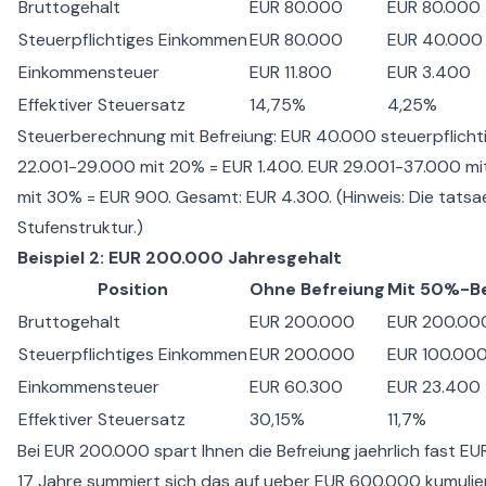
Bruttogehalt
EUR 80.000
EUR 80.000
Steuerpflichtiges Einkommen
EUR 80.000
EUR 40.000
Einkommensteuer
EUR 11.800
EUR 3.400
Effektiver Steuersatz
14,75%
4,25%
Steuerberechnung mit Befreiung: EUR 40.000 steuerpflichti
22.001-29.000 mit 20% = EUR 1.400. EUR 29.001-37.000 mi
mit 30% = EUR 900. Gesamt: EUR 4.300. (Hinweis: Die tatsa
Stufenstruktur.)
Beispiel 2: EUR 200.000 Jahresgehalt
Position
Ohne Befreiung
Mit 50%-Be
Bruttogehalt
EUR 200.000
EUR 200.00
Steuerpflichtiges Einkommen
EUR 200.000
EUR 100.00
Einkommensteuer
EUR 60.300
EUR 23.400
Effektiver Steuersatz
30,15%
11,7%
Bei EUR 200.000 spart Ihnen die Befreiung jaehrlich fast 
17 Jahre summiert sich das auf ueber EUR 600.000 kumulier