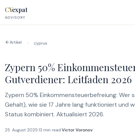
Skip to content
CY
expat
ADVISORY
Artikel
cyprus
Zypern 50% Einkommensteuer
Gutverdiener: Leitfaden 2026
Zypern 50% Einkommensteuerbefreiung: Wer sic
Gehalt), wie sie 17 Jahre lang funktioniert un
Status kombiniert. Aktualisiert 2026.
25. August 2025
·
13 min read
·
Victor Voronov