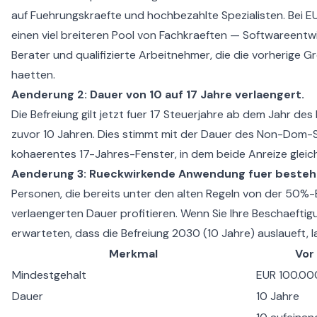
auf Fuehrungskraefte und hochbezahlte Spezialisten. Bei EU
einen viel breiteren Pool von Fachkraeften — Softwareentwi
Berater und qualifizierte Arbeitnehmer, die die vorherige G
haetten.
Aenderung 2: Dauer von 10 auf 17 Jahre verlaengert.
Die Befreiung gilt jetzt fuer 17 Steuerjahre ab dem Jahr d
zuvor 10 Jahren. Dies stimmt mit der Dauer des Non-Dom-S
kohaerentes 17-Jahres-Fenster, in dem beide Anreize gleich
Aenderung 3: Rueckwirkende Anwendung fuer besteh
Personen, die bereits unter den alten Regeln von der 50%-B
verlaengerten Dauer profitieren. Wenn Sie Ihre Beschaef
erwarteten, dass die Befreiung 2030 (10 Jahre) auslaueft, la
Merkmal
Vor
Mindestgehalt
EUR 100.00
Dauer
10 Jahre