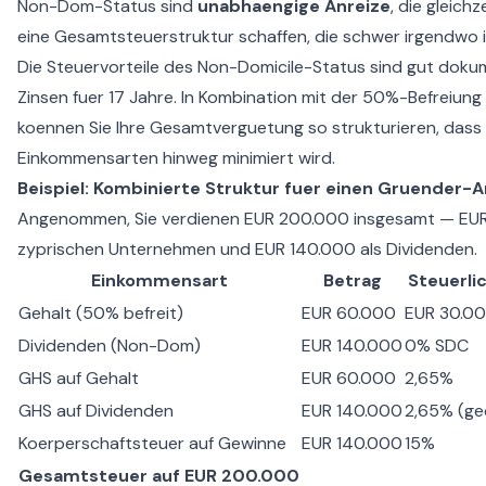
Non-Dom-Status sind
unabhaengige Anreize
, die gleic
eine Gesamtsteuerstruktur schaffen, die schwer irgendwo in 
Die
Steuervorteile des Non-Domicile-Status
sind gut dokum
Zinsen fuer 17 Jahre. In Kombination mit der 50%-Befreiu
koennen Sie Ihre Gesamtverguetung so strukturieren, dass 
Einkommensarten hinweg minimiert wird.
Beispiel: Kombinierte Struktur fuer einen Gruender-A
Angenommen, Sie verdienen EUR 200.000 insgesamt — EUR 
zyprischen Unternehmen und EUR 140.000 als Dividenden.
Einkommensart
Betrag
Steuerli
Gehalt (50% befreit)
EUR 60.000
EUR 30.00
Dividenden (Non-Dom)
EUR 140.000
0% SDC
GHS auf Gehalt
EUR 60.000
2,65%
GHS auf Dividenden
EUR 140.000
2,65% (ge
Koerperschaftsteuer auf Gewinne
EUR 140.000
15%
Gesamtsteuer auf EUR 200.000