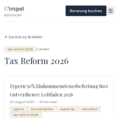
Skip to content
CY
expat
Beratung buchen
ADVISORY
Zurück zu Artikeln
tax reform 2026
2 Artikel
Tax Reform 2026
Zypern 50% Einkommensteuerbefreiung fuer
Gutverdiener: Leitfaden 2026
25. August 2025
•
13 min read
cyprus
tax exemption
expat tax
relocation
tax reform 2026