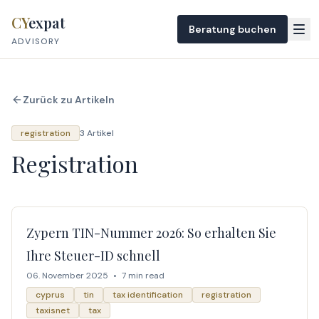
Skip to content
CY
expat
Beratung buchen
ADVISORY
Zurück zu Artikeln
registration
3 Artikel
Registration
Zypern TIN-Nummer 2026: So erhalten Sie
Ihre Steuer-ID schnell
06. November 2025
•
7 min read
cyprus
tin
tax identification
registration
taxisnet
tax