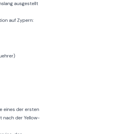
nslang ausgestellt
tion auf Zypern:
uehrer)
te eines der ersten
ekt nach der
Yellow-