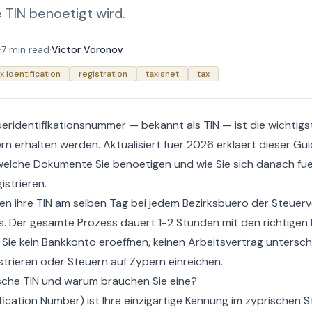
 TIN benoetigt wird.
·
7 min read
·
Victor Voronov
x identification
registration
taxisnet
tax
eridentifikationsnummer — bekannt als TIN — ist die wichtigs
rn erhalten werden. Aktualisiert fuer 2026 erklaert dieser Gui
, welche Dokumente Sie benoetigen und wie Sie sich danach fu
istrieren.
n ihre TIN am selben Tag bei jedem Bezirksbuero der Steuer
os. Der gesamte Prozess dauert 1-2 Stunden mit den richtige
Sie kein Bankkonto eroeffnen, keinen Arbeitsvertrag unterschr
trieren oder Steuern auf Zypern einreichen.
ische TIN und warum brauchen Sie eine?
ification Number) ist Ihre einzigartige Kennung im zyprischen 