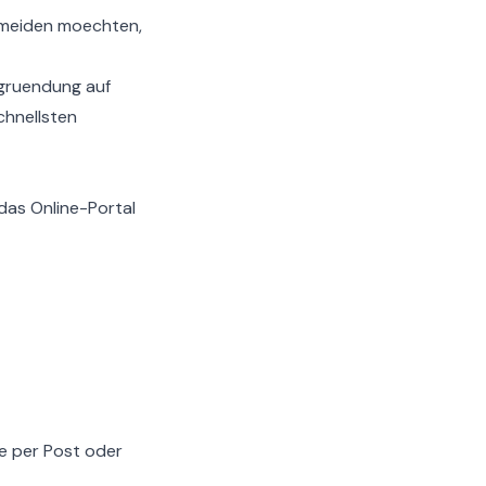
rmeiden moechten,
gruendung auf
chnellsten
 das Online-Portal
e per Post oder