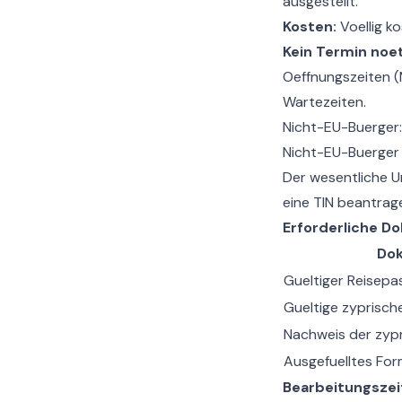
ausgestellt.
Kosten:
Voellig ko
Kein Termin noet
Oeffnungszeiten (
Wartezeiten.
Nicht-EU-Buerger:
Nicht-EU-Buerger 
Der wesentliche Un
eine TIN beantrag
Erforderliche D
Do
Gueltiger Reisepa
Gueltige zyprisch
Nachweis der zyp
Ausgefuelltes For
Bearbeitungszei