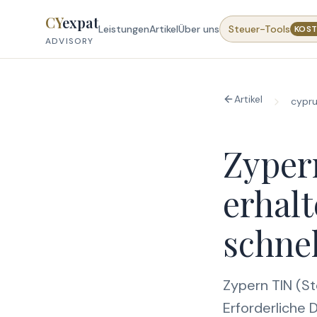
Skip to content
CY
expat
Leistungen
Artikel
Über uns
Steuer-Tools
KOST
ADVISORY
Artikel
cypru
Zyper
erhalt
schnel
Zypern TIN (St
Erforderliche 