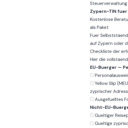
Steuerverwaltung 
Zypern-TIN fuer
Kostenlose Beratu
als Paket
Fuer Selbststaend
auf Zypern
oder de
Checkliste der er
Hier die vollstae
EU-Buerger — Pe
Personalausweis
Yellow Slip (ME
zyprischer Adres
Ausgefuelltes F
Nicht-EU-Buerge
Gueltiger Reise
Gueltige zypris