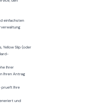
ervice
, den
nd einfachsten
erverwaltung
 Yellow Slip (oder
dard-
he Ihrer
n Ihren Antrag
prueft Ihre
eneriert und