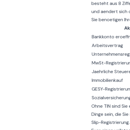
besteht aus 8 Ziff
und aendert sich o
Sie benoetigen Ihr
Ak
Bankkonto eroeff
Arbeitsvertrag
Unternehmensregi
MwSt-Registrieru
Jaehrliche Steuer
Immobilienkauf
GESY-Registrieru
Sozialversicherun
Ohne TIN sind Sie 
Dinge sein, die Si
Slip-Registrierung
.