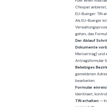
Fuer einen vollst
CYexpat anbietet,
EU-Buerger: TIN a
Als EU-Buerger ist
Verwaltungsprozes
gehen, das Formula
Der Ablauf Schrit
Dokumente vorb
Mietvertrag) und 
Antragsformular fu
Beliebiges Bezi
gemeldeten Adres
bearbeiten.
Formular einrei
Identitaet, kontro
TIN erhalten
— In