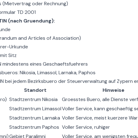
 (Mietvertrag oder Rechnung)
ormular TD 2001
IN (nach Gruendung):
unde
ndum and Articles of Association)
rer-Urkunde
mit Sitz
N mindestens eines Geschaeftsfuehrers
bueros: Nikosia, Limassol, Larnaka, Paphos
TIN bei jedem Bezirksbuero der Steuerverwaltung auf Zypern er
Standort
Hinweise
ro)
Stadtzentrum Nikosia
Groesstes Buero, alle Dienste ver
Stadtzentrum Limassol
Voller Service, kann geschaeftig s
Stadtzentrum Larnaka
Voller Service, meist kuerzere Wa
Stadtzentrum Paphos
Voller Service, ruhiger
mni)
Gebiet Paralimni
Voller Service, am wenigsten freq