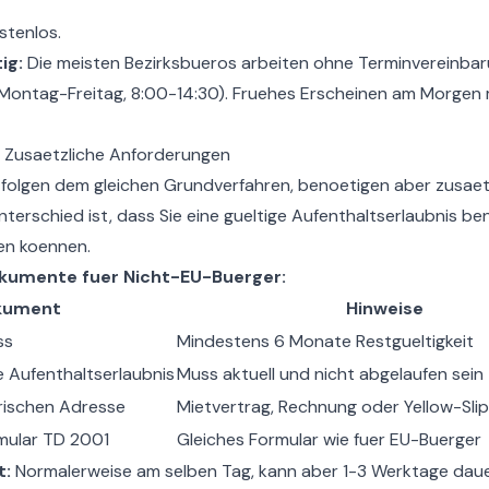
stenlos.
ig:
Die meisten Bezirksbueros arbeiten ohne Terminvereinba
Montag-Freitag, 8:00-14:30). Fruehes Erscheinen am Morgen 
 Zusaetzliche Anforderungen
folgen dem gleichen Grundverfahren, benoetigen aber zusae
terschied ist, dass Sie eine gueltige Aufenthaltserlaubnis be
en koennen.
okumente fuer Nicht-EU-Buerger:
kument
Hinweise
ss
Mindestens 6 Monate Restgueltigkeit
e Aufenthaltserlaubnis
Muss aktuell und nicht abgelaufen sein
rischen Adresse
Mietvertrag, Rechnung oder Yellow-Sli
mular TD 2001
Gleiches Formular wie fuer EU-Buerger
t:
Normalerweise am selben Tag, kann aber 1-3 Werktage daue