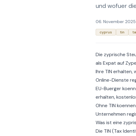
und wofuer die
06. November 2025
cyprus
tin
ta
Die zyprische Steu
als Expat auf Zype
Ihre TIN erhalten
Online-Dienste reg
EU-Buerger koenne
erhalten, kostenl
Ohne TIN koennen 
Unternehmen regis
Was ist eine zypr
Die TIN (Tax Ident