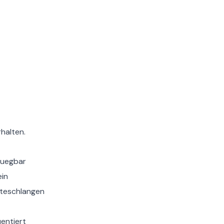
halten.
fuegbar
ein
rteschlangen
uentiert