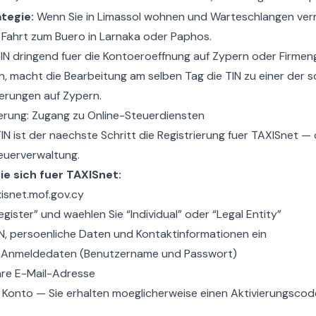
tegie:
Wenn Sie in Limassol wohnen und Warteschlangen ve
 Fahrt zum Buero in Larnaka oder Paphos.
 TIN dringend fuer die
Kontoeroeffnung auf Zypern
oder
Firmen
, macht die Bearbeitung am selben Tag die TIN zu einer der s
ierungen auf Zypern.
erung: Zugang zu Online-Steuerdiensten
TIN ist der naechste Schritt die Registrierung fuer TAXISnet —
euerverwaltung.
ie sich fuer TAXISnet:
isnet.mof.gov.cy
egister” und waehlen Sie “Individual” oder “Legal Entity”
IN, persoenliche Daten und Kontaktinformationen ein
 Anmeldedaten (Benutzername und Passwort)
hre E-Mail-Adresse
 Konto — Sie erhalten moeglicherweise einen Aktivierungscod