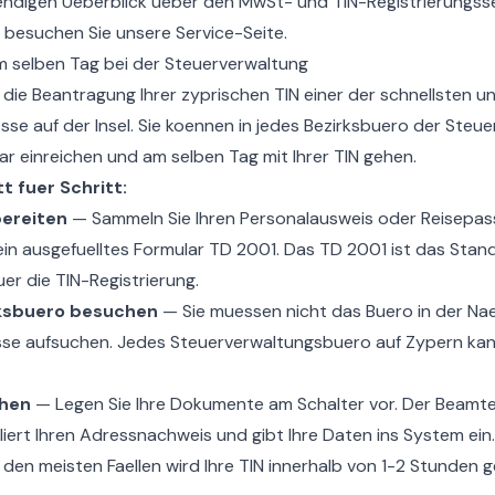
aendigen Ueberblick ueber den
MwSt- und TIN-Registrierungss
 besuchen Sie unsere Service-Seite.
m selben Tag bei der Steuerverwaltung
 die Beantragung Ihrer zyprischen TIN einer der schnellsten u
se auf der Insel. Sie koennen in jedes Bezirksbuero der Steu
r einreichen und am selben Tag mit Ihrer TIN gehen.
t fuer Schritt:
ereiten
— Sammeln Sie Ihren Personalausweis oder Reisepass,
ein ausgefuelltes Formular TD 2001. Das TD 2001 ist das Stan
er die TIN-Registrierung.
rksbuero besuchen
— Sie muessen nicht das Buero in der Nae
se aufsuchen. Jedes Steuerverwaltungsbuero auf Zypern kan
chen
— Legen Sie Ihre Dokumente am Schalter vor. Der Beamte 
lliert Ihren Adressnachweis und gibt Ihre Daten ins System ein.
 den meisten Faellen wird Ihre TIN innerhalb von 1-2 Stunden g