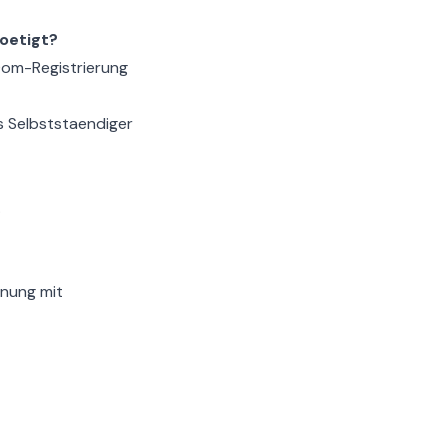
oetigt?
Dom-Registrierung
ls Selbststaendiger
.
hnung mit