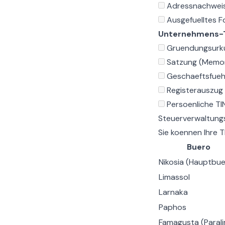
Adressnachweis
Ausgefuelltes F
Unternehmens-T
Gruendungsurk
Satzung (Memora
Geschaeftsfueh
Registerauszug 
Persoenliche TI
Steuerverwaltungs
Sie koennen Ihre 
Buero
Nikosia (Hauptbue
Limassol
Larnaka
Paphos
Famagusta (Parali