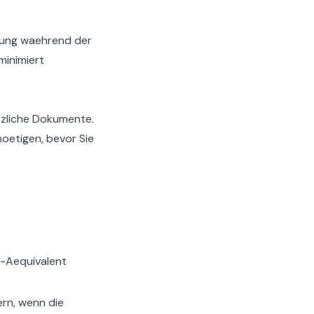
rung waehrend der
minimiert
tzliche Dokumente.
noetigen, bevor Sie
p-Aequivalent
rn, wenn die