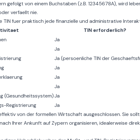
ern gefolgt von einem Buchstaben (z.B. 12345678A), wird lebe
der verfaellt nie.
e TIN fuer praktisch jede finanzielle und administrative Interak
tivitaet
TIN erforderlich?
nen
Ja
Ja
strierung
Ja (persoenliche TIN der Geschaeftsf
ng
Ja
erklaerung
Ja
Ja
ng (Gesundheitssystem)
Ja
gs-Registrierung
Ja
effektiv von der formellen Wirtschaft ausgeschlossen. Sie soll
e nach Ihrer Ankunft auf Zypern organisieren, idealerweise dir