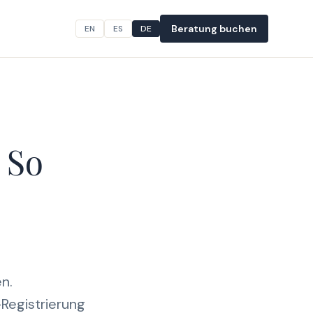
Beratung buchen
EN
ES
DE
 So
D
n.
Registrierung