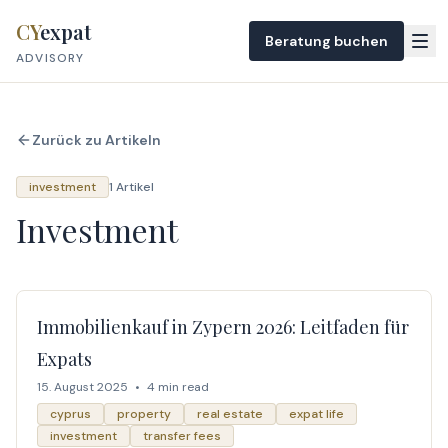
Skip to content
CY
expat
Beratung buchen
ADVISORY
Zurück zu Artikeln
investment
1 Artikel
Investment
Immobilienkauf in Zypern 2026: Leitfaden für
Expats
15. August 2025
•
4 min read
cyprus
property
real estate
expat life
investment
transfer fees