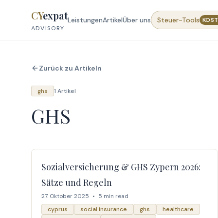
Skip to content
CY
expat
Leistungen
Artikel
Über uns
Steuer-Tools
KOST
ADVISORY
Zurück zu Artikeln
ghs
1 Artikel
GHS
Sozialversicherung & GHS Zypern 2026:
Sätze und Regeln
27. Oktober 2025
•
5 min read
cyprus
social insurance
ghs
healthcare