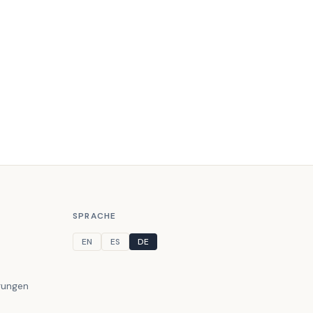
SPRACHE
EN
ES
DE
gungen