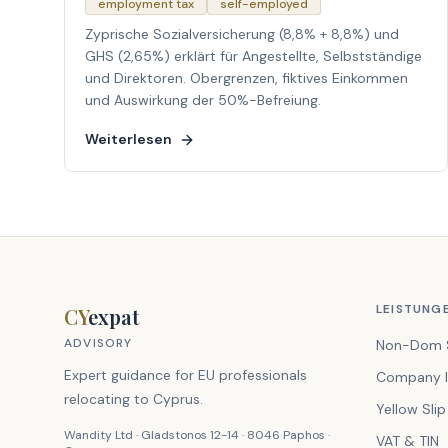
employment tax
self-employed
Zyprische Sozialversicherung (8,8% + 8,8%) und
GHS (2,65%) erklärt für Angestellte, Selbstständige
und Direktoren. Obergrenzen, fiktives Einkommen
und Auswirkung der 50%-Befreiung.
Weiterlesen
LEISTUNG
CY
expat
ADVISORY
Non-Dom 
Expert guidance for EU professionals
Company I
relocating to Cyprus.
Yellow Slip
Wandity Ltd · Gladstonos 12-14 · 8046 Paphos ·
VAT & TIN