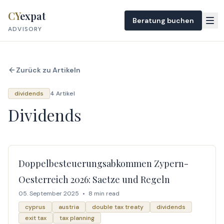
Skip to content
CY
expat
Beratung buchen
ADVISORY
Zurück zu Artikeln
dividends
4 Artikel
Dividends
Doppelbesteuerungsabkommen Zypern-
Oesterreich 2026: Saetze und Regeln
05. September 2025
•
8 min read
cyprus
austria
double tax treaty
dividends
exit tax
tax planning