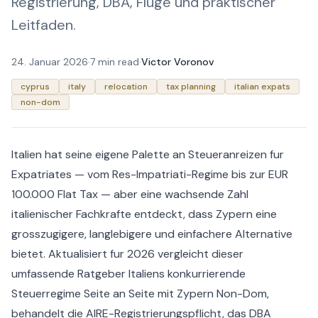
Registrierung, DBA, Fluge und praktischer
Leitfaden.
24. Januar 2026
·
7 min read
·
Victor Voronov
cyprus
italy
relocation
tax planning
italian expats
non-dom
Italien hat seine eigene Palette an Steueranreizen fur
Expatriates — vom Res-Impatriati-Regime bis zur EUR
100.000 Flat Tax — aber eine wachsende Zahl
italienischer Fachkrafte entdeckt, dass Zypern eine
grosszugigere, langlebigere und einfachere Alternative
bietet. Aktualisiert fur 2026 vergleicht dieser
umfassende Ratgeber Italiens konkurrierende
Steuerregime Seite an Seite mit Zypern Non-Dom,
behandelt die AIRE-Registrierungspflicht, das DBA