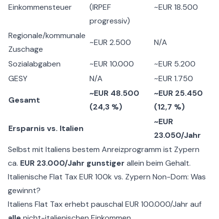
Einkommensteuer
(IRPEF
~EUR 18.500
progressiv)
Regionale/kommunale
~EUR 2.500
N/A
Zuschage
Sozialabgaben
~EUR 10.000
~EUR 5.200
GESY
N/A
~EUR 1.750
~EUR 48.500
~EUR 25.450
Gesamt
(24,3 %)
(12,7 %)
~EUR
Ersparnis vs. Italien
23.050/Jahr
Selbst mit Italiens bestem Anreizprogramm ist Zypern
ca.
EUR 23.000/Jahr gunstiger
allein beim Gehalt.
Italienische Flat Tax EUR 100k vs. Zypern Non-Dom: Was
gewinnt?
Italiens Flat Tax erhebt pauschal EUR 100.000/Jahr auf
alle
nicht-italienischen Einkommen.