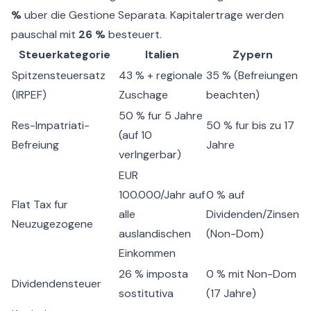
%
uber die Gestione Separata. Kapitalertrage werden
pauschal mit
26 %
besteuert.
Steuerkategorie
Italien
Zypern
Spitzensteuersatz
43 % + regionale
35 % (Befreiungen
(IRPEF)
Zuschage
beachten)
50 % fur 5 Jahre
Res-Impatriati-
50 % fur bis zu 17
(auf 10
Befreiung
Jahre
verlngerbar)
EUR
100.000/Jahr auf
0 % auf
Flat Tax fur
alle
Dividenden/Zinsen
Neuzugezogene
auslandischen
(Non-Dom)
Einkommen
26 % imposta
0 % mit Non-Dom
Dividendensteuer
sostitutiva
(17 Jahre)