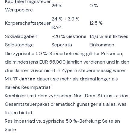
Kapitalertragssteuer
26 %
0 %
Wertpapiere
24 % + 3,9 %
Korperschaftssteuer
12,5 %
IRAP
Sozialabgaben
~26 % Gestione
14,6 % auf fiktives
Selbstandige
Separata
Einkommen
Die
zyprische 50 %-Steuerbefreiung
gilt fur Personen,
die mindestens EUR 55.000 jahrlich verdienen und in den
drei Jahren zuvor nicht in Zypern steueransassig waren.
Mit
17 Jahren
dauert sie mehr als dreimal langer als
Italiens Res Impatriati.
Kombiniert mit dem
zyprischen Non-Dom-Status
ist das
Gesamtsteuerpaket dramatisch gunstiger als alles, was
Italien bietet.
Res Impatriati vs. zyprische 50 %-Befreiung: Seite an
Seite