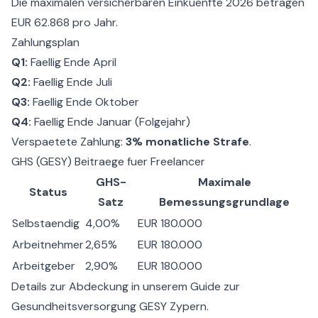
Die maximalen versicherbaren Einkuenfte 2026 betragen
EUR 62.868 pro Jahr.
Zahlungsplan
Q1:
Faellig Ende April
Q2:
Faellig Ende Juli
Q3:
Faellig Ende Oktober
Q4:
Faellig Ende Januar (Folgejahr)
Verspaetete Zahlung:
3% monatliche Strafe
.
GHS (GESY) Beitraege fuer Freelancer
GHS-
Maximale
Status
Satz
Bemessungsgrundlage
Selbstaendig
4,00%
EUR 180.000
Arbeitnehmer
2,65%
EUR 180.000
Arbeitgeber
2,90%
EUR 180.000
Details zur Abdeckung in unserem Guide zur
Gesundheitsversorgung GESY Zypern
.