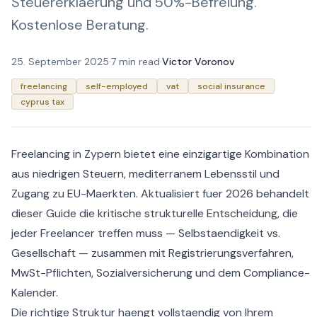
Steuererklaerung und 50%-Befreiung.
Kostenlose Beratung.
25. September 2025
·
7 min read
·
Victor Voronov
freelancing
self-employed
vat
social insurance
cyprus tax
Freelancing in Zypern bietet eine einzigartige Kombination
aus niedrigen Steuern, mediterranem Lebensstil und
Zugang zu EU-Maerkten. Aktualisiert fuer 2026 behandelt
dieser Guide die kritische strukturelle Entscheidung, die
jeder Freelancer treffen muss — Selbstaendigkeit vs.
Gesellschaft — zusammen mit Registrierungsverfahren,
MwSt-Pflichten, Sozialversicherung und dem Compliance-
Kalender.
Die richtige Struktur haengt vollstaendig von Ihrem