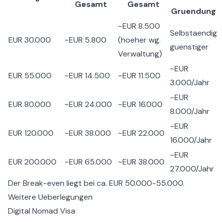
Gesamt
Gesamt
Gruendung
~EUR 8.500
Selbstaendig
EUR 30.000
~EUR 5.800
(hoeher wg.
guenstiger
Verwaltung)
~EUR
EUR 55.000
~EUR 14.500
~EUR 11.500
3.000/Jahr
~EUR
EUR 80.000
~EUR 24.000
~EUR 16.000
8.000/Jahr
~EUR
EUR 120.000
~EUR 38.000
~EUR 22.000
16.000/Jahr
~EUR
EUR 200.000
~EUR 65.000
~EUR 38.000
27.000/Jahr
Der Break-even liegt bei ca. EUR 50.000-55.000.
Weitere Ueberlegungen
Digital Nomad Visa