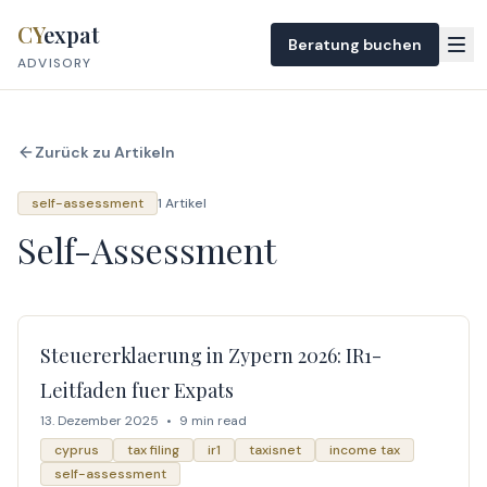
Skip to content
CY
expat
Beratung buchen
ADVISORY
Zurück zu Artikeln
self-assessment
1 Artikel
Self-Assessment
Steuererklaerung in Zypern 2026: IR1-
Leitfaden fuer Expats
13. Dezember 2025
•
9 min read
cyprus
tax filing
ir1
taxisnet
income tax
self-assessment