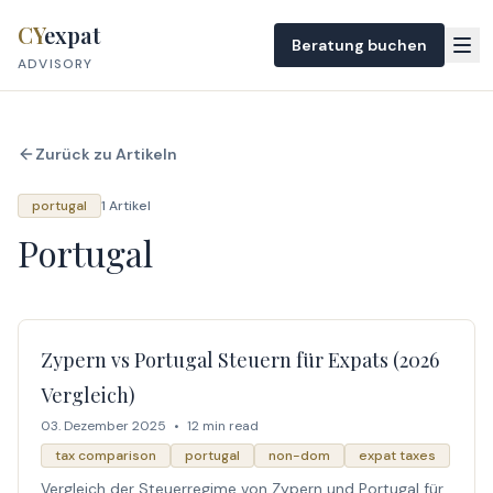
Skip to content
CY
expat
Beratung buchen
ADVISORY
Zurück zu Artikeln
portugal
1 Artikel
Portugal
Zypern vs Portugal Steuern für Expats (2026
Vergleich)
03. Dezember 2025
•
12 min read
tax comparison
portugal
non-dom
expat taxes
Vergleich der Steuerregime von Zypern und Portugal für