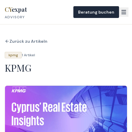
Skip to content
CY
expat
Beratung buchen
ADVISORY
Zurück zu Artikeln
kpmg
1 Artikel
KPMG