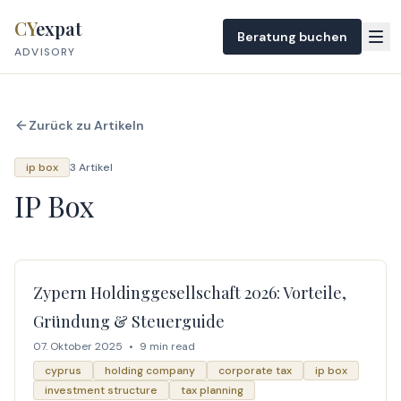
Skip to content
CY
expat
Beratung buchen
ADVISORY
Zurück zu Artikeln
ip box
3 Artikel
IP Box
Zypern Holdinggesellschaft 2026: Vorteile,
Gründung & Steuerguide
07. Oktober 2025
•
9 min read
cyprus
holding company
corporate tax
ip box
investment structure
tax planning