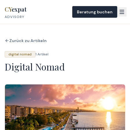
Skip to content
CY
expat
Beratung buchen
ADVISORY
Zurück zu Artikeln
digital nomad
1 Artikel
Digital Nomad