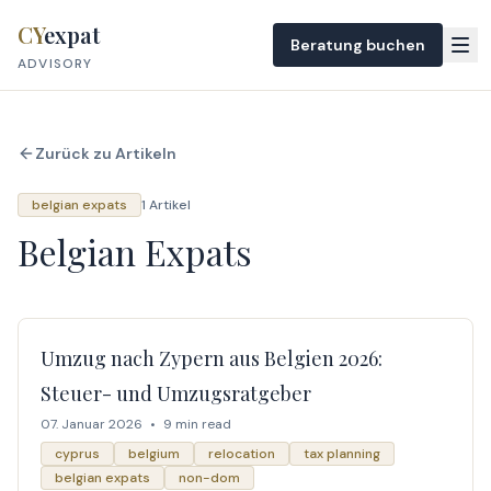
Skip to content
CY
expat
Beratung buchen
ADVISORY
Zurück zu Artikeln
belgian expats
1 Artikel
Belgian Expats
Umzug nach Zypern aus Belgien 2026:
Steuer- und Umzugsratgeber
07. Januar 2026
•
9 min read
cyprus
belgium
relocation
tax planning
belgian expats
non-dom