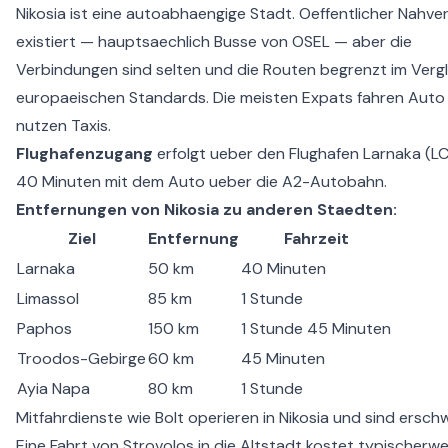
Nikosia ist eine autoabhaengige Stadt. Oeffentlicher Nahve
existiert — hauptsaechlich Busse von OSEL — aber die
Verbindungen sind selten und die Routen begrenzt im Vergl
europaeischen Standards. Die meisten Expats fahren Auto
nutzen Taxis.
Flughafenzugang
erfolgt ueber den Flughafen Larnaka (L
40 Minuten mit dem Auto ueber die A2-Autobahn.
Entfernungen von Nikosia zu anderen Staedten:
Ziel
Entfernung
Fahrzeit
Larnaka
50 km
40 Minuten
Limassol
85 km
1 Stunde
Paphos
150 km
1 Stunde 45 Minuten
Troodos-Gebirge
60 km
45 Minuten
Ayia Napa
80 km
1 Stunde
Mitfahrdienste wie Bolt operieren in Nikosia und sind erschw
Eine Fahrt von Strovolos in die Altstadt kostet typischerw