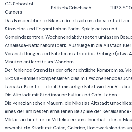
GC School of
Britisch/Griechisch
EUR 3.50
Careers
Das Familienleben in Nikosia dreht sich um die Vorstadtviert
Strovolos und Engomi haben Parks, Spielplaetze und
Gemeindezentren. Wochenendaktivitaeten umfassen Besu
Athalassa-Nationalforstpark, Ausfluege in die Altstadt fuer 
Veranstaltungen und Fahrten ins Troodos-Gebirge (etwa 
Minuten entfernt) zum Wandern.
Der fehlende Strand ist der offensichtliche Kompromiss. Vie
Nikosia-Familien kompensieren dies mit Wochenendbesuch
Larnaka-Kueste — die 40-minuetige Fahrt wird zur Routine
Die Altstadt mit Stadtmauer: Kultur und Cafe-Leben
Die venezianischen Mauern, die Nikosias Altstadt umschlies
eines der am besten erhaltenen Beispiele der Renaissance-
Militaerarchitektur im Mittelmeerraum. Innerhalb dieser Ma
erwacht die Stadt mit Cafes, Galerien, Handwerkslaeden u