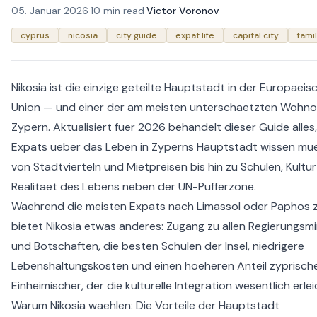
05. Januar 2026
·
10 min read
·
Victor Voronov
cyprus
nicosia
city guide
expat life
capital city
fami
Nikosia ist die einzige geteilte Hauptstadt in der Europaeis
Union — und einer der am meisten unterschaetzten Wohno
Zypern. Aktualisiert fuer 2026 behandelt dieser Guide alles
Expats ueber das Leben in Zyperns Hauptstadt wissen mu
von Stadtvierteln und Mietpreisen bis hin zu Schulen, Kultu
Realitaet des Lebens neben der UN-Pufferzone.
Waehrend die meisten Expats nach Limassol oder Paphos z
bietet Nikosia etwas anderes: Zugang zu allen Regierungsmi
und Botschaften, die besten Schulen der Insel, niedrigere
Lebenshaltungskosten und einen hoeheren Anteil zyprisch
Einheimischer, der die kulturelle Integration wesentlich erlei
Warum Nikosia waehlen: Die Vorteile der Hauptstadt