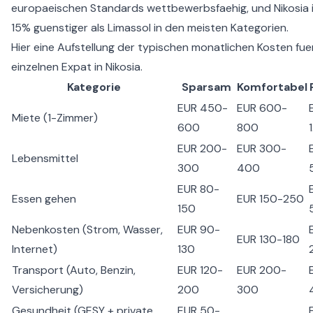
europaeischen Standards wettbewerbsfaehig, und Nikosia i
15% guenstiger als Limassol in den meisten Kategorien.
Hier eine Aufstellung der typischen monatlichen Kosten fue
einzelnen Expat in Nikosia.
Kategorie
Sparsam
Komfortabel
EUR 450-
EUR 600-
Miete (1-Zimmer)
600
800
EUR 200-
EUR 300-
Lebensmittel
300
400
EUR 80-
Essen gehen
EUR 150-250
150
Nebenkosten (Strom, Wasser,
EUR 90-
EUR 130-180
Internet)
130
Transport (Auto, Benzin,
EUR 120-
EUR 200-
Versicherung)
200
300
Gesundheit (GESY + private
EUR 50-