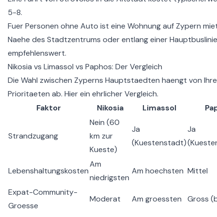
5-8.
Fuer Personen ohne Auto ist eine
Wohnung auf Zypern mie
Naehe des Stadtzentrums oder entlang einer Hauptbuslini
empfehlenswert.
Nikosia vs Limassol vs Paphos: Der Vergleich
Die Wahl zwischen Zyperns Hauptstaedten haengt von Ihr
Prioritaeten ab. Hier ein ehrlicher Vergleich.
Faktor
Nikosia
Limassol
Pa
Nein (60
Ja
Ja
Strandzugang
km zur
(Kuestenstadt)
(Kueste
Kueste)
Am
Lebenshaltungskosten
Am hoechsten
Mittel
niedrigsten
Expat-Community-
Moderat
Am groessten
Gross (b
Groesse