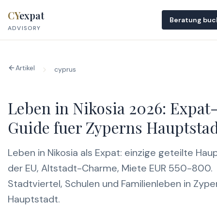
Skip to content
CY
expat
Beratung bu
ADVISORY
Artikel
cyprus
Leben in Nikosia 2026: Expat
Guide fuer Zyperns Hauptstad
Leben in Nikosia als Expat: einzige geteilte Hau
der EU, Altstadt-Charme, Miete EUR 550-800.
Stadtviertel, Schulen und Familienleben in Zype
Hauptstadt.