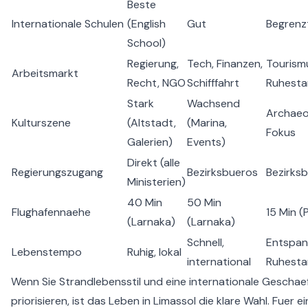
Beste
Internationale Schulen
(English
Gut
Begrenz
School)
Regierung,
Tech, Finanzen,
Tourism
Arbeitsmarkt
Recht, NGO
Schifffahrt
Ruhest
Stark
Wachsend
Archaeo
Kulturszene
(Altstadt,
(Marina,
Fokus
Galerien)
Events)
Direkt (alle
Regierungszugang
Bezirksbueros
Bezirks
Ministerien)
40 Min
50 Min
Flughafennaehe
15 Min 
(Larnaka)
(Larnaka)
Schnell,
Entspan
Lebenstempo
Ruhig, lokal
international
Ruhest
Wenn Sie Strandlebensstil und eine internationale Gescha
priorisieren, ist das
Leben in Limassol
die klare Wahl. Fuer e